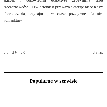
składek i odpowiednią ekspertyzę zapewnianą przez
rzeczoznawców. TUW natomiast przeważnie oferuje nieco tańsze
ubezpieczenia, przynajmniej w czasie pozytywnej dla nich
koniunktury.
0
0
0
Share
Popularne w serwisie