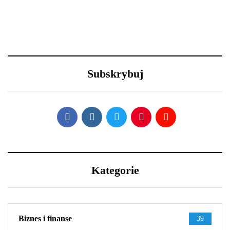
18 grudnia 2020
29 grudnia 2020
Święta i ferie w domu?
Nowy Rok – nowe
Oto 4 sposoby na
porządki z Samsung
metamorfozę niewielkiego
Subskrybuj
salonu
Kategorie
Biznes i finanse
39