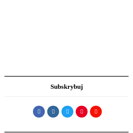
przetrwać ją w dobrej
metamorfozę niewielkiego
kondycji
salonu
29 grudnia 2020
23 grudnia 2020
Nowy Rok – nowe
Efektowne fryzury
porządki z Samsung
sylwestrowe – jak
Subskrybuj
wystylizować?