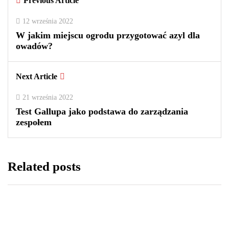
Previous Article
0
0
2
12 września 2022
W jakim miejscu ogrodu przygotować azyl dla
owadów?
Next Article
21 września 2022
Test Gallupa jako podstawa do zarządzania
zespołem
Related posts