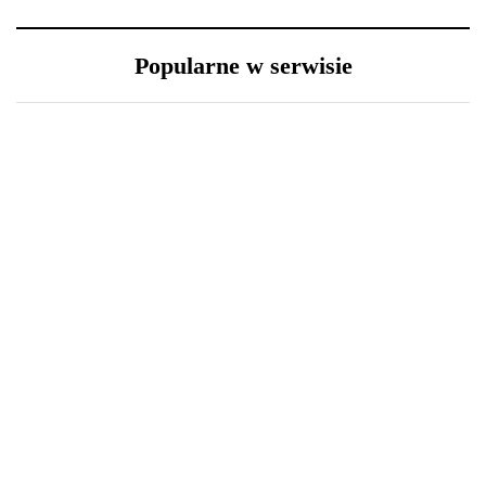
Popularne w serwisie
23 grudnia 2020
18 grudnia 2020
Długa podróż przed
Święta i ferie w domu?
Tobą? 5 wskazówek, aby
Oto 4 sposoby na