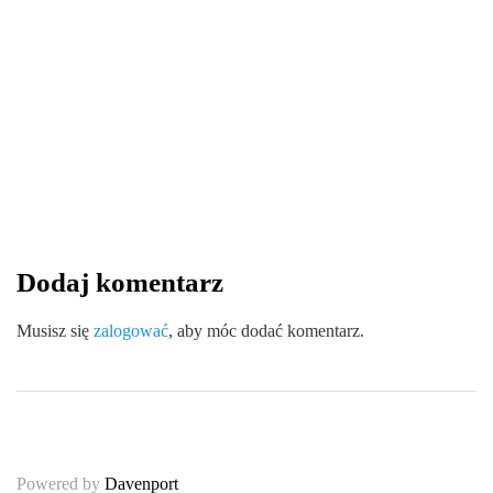
13 sierpnia 2025
Wytrzymałość i ekologia – zalety
kątowników tekturowych w logistyce
By
redakcja serwisu
Dodaj komentarz
0
0
0
Share
Musisz się
zalogować
, aby móc dodać komentarz.
Powered by
Davenport