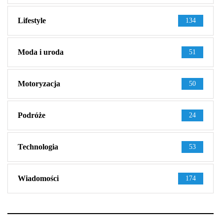
Lifestyle
134
Moda i uroda
51
Motoryzacja
50
Podróże
24
Technologia
53
Wiadomości
174