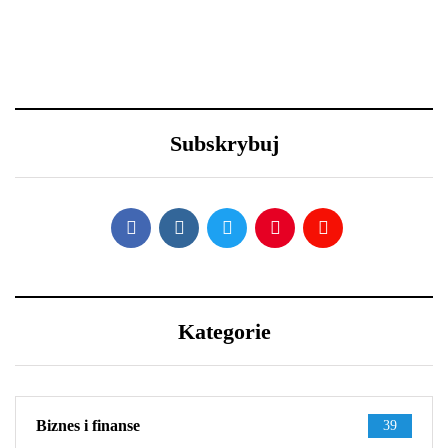
30 grudnia 2020
23 grudnia 2020
Lexus LFA Nürburgring
Długa podróż przed
Package - co sprawia, że
Tobą? 5 wskazówek, aby
jest aż tak wyjątkowy?
przetrwać ją w dobrej
Subskrybuj
kondycji
Kategorie
Biznes i finanse
39