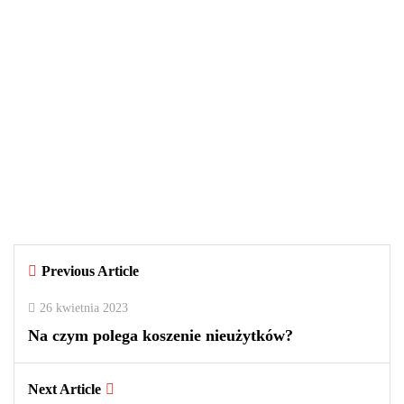
WIADOMOŚCI
29 września 2025
Czy warto kupować perfumy w
outletach? Wady i zalety tego
rozwiązania
By
redakcja
Previous Article
0
0
2
26 kwietnia 2023
Na czym polega koszenie nieużytków?
Next Article