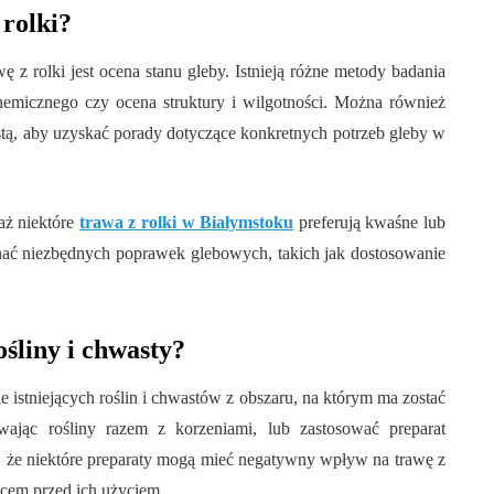
 rolki?
z rolki jest ocena stanu gleby. Istnieją różne metody badania
 chemicznego czy ocena struktury i wilgotności. Można również
stą, aby uzyskać porady dotyczące konkretnych potrzeb gleby w
ż niektóre
trawa z rolki w Białymstoku
preferują kwaśne lub
nać niezbędnych poprawek glebowych, takich jak dostosowanie
ośliny i chwasty?
e istniejących roślin i chwastów z obszaru, na którym ma zostać
wając rośliny razem z korzeniami, lub zastosować preparat
 że niektóre preparaty mogą mieć negatywny wpływ na trawę z
wcem przed ich użyciem.