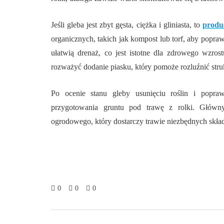
Jeśli gleba jest zbyt gęsta, ciężka i gliniasta, to
produ
organicznych, takich jak kompost lub torf, aby popraw
ułatwią drenaż, co jest istotne dla zdrowego wzro
rozważyć dodanie piasku, który pomoże rozluźnić struk
Po ocenie stanu gleby usunięciu roślin i popraw
przygotowania gruntu pod trawę z rolki. Główn
ogrodowego, który dostarczy trawie niezbędnych skł
0
0
0