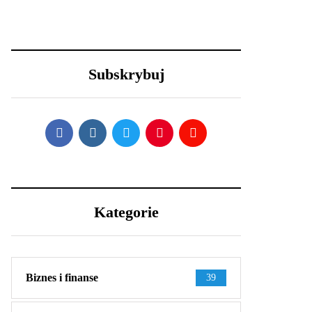
Lexus LFA
Długa podróż przed
Nürburgring
Tobą? 5 wskazówek,
Package - co
aby przetrwać ją w
sprawia, że jest aż
dobrej kondycji
Subskrybuj
tak wyjątkowy?
Kategorie
Biznes i finanse
39