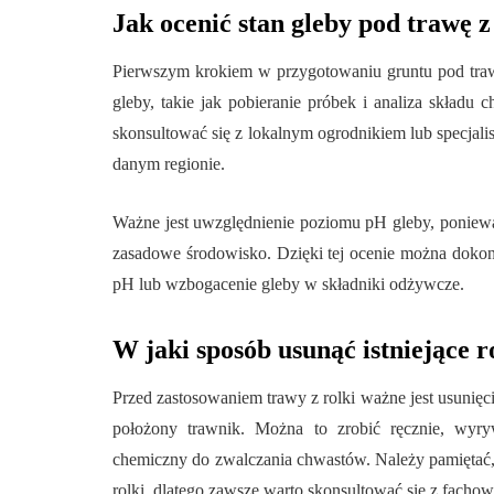
Jak ocenić stan gleby pod trawę z
Pierwszym krokiem w przygotowaniu gruntu pod trawę 
gleby, takie jak pobieranie próbek i analiza składu
skonsultować się z lokalnym ogrodnikiem lub specjali
danym regionie.
Ważne jest uwzględnienie poziomu pH gleby, poniewa
zasadowe środowisko. Dzięki tej ocenie można doko
pH lub wzbogacenie gleby w składniki odżywcze.
W jaki sposób usunąć istniejące r
Przed zastosowaniem trawy z rolki ważne jest usunięci
położony trawnik. Można to zrobić ręcznie, wyry
chemiczny do zwalczania chwastów. Należy pamiętać,
rolki, dlatego zawsze warto skonsultować się z facho