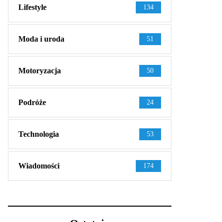
Lifestyle
134
Moda i uroda
51
Motoryzacja
50
Podróże
24
Technologia
53
Wiadomości
174