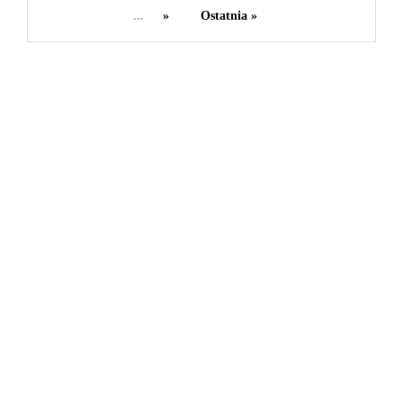
...
»
Ostatnia »
0
0
0
Share
Categories
Biznes i finanse
39
Lifestyle
134
Moda i uroda
51