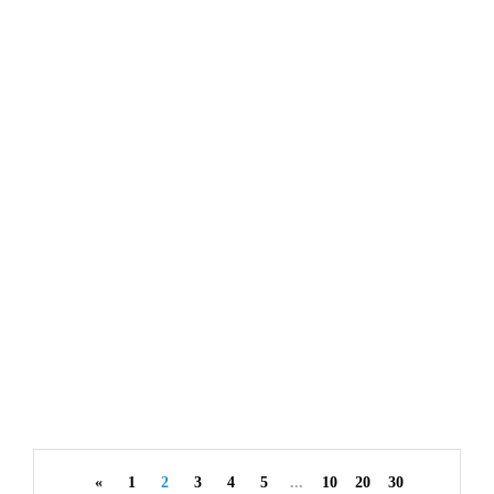
LIFESTYLE
10 października 2024
Jak operat szacunkowy wpływa na
proces zakupu nieruchomości?
By
redakcja serwisu
«
1
2
3
4
5
...
10
20
30