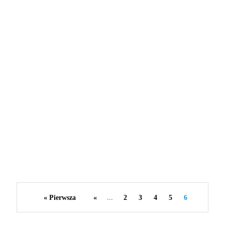
MODA I URODA
9 grudnia 2020
Obcasy… jak w nich chodzić?
By
redakcja serwisu
« Pierwsza
«
...
2
3
4
5
6