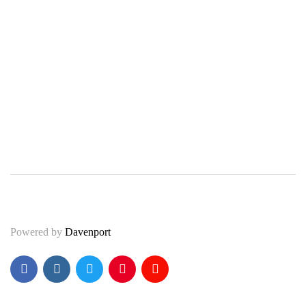
Moda i uroda
51
Motoryzacja
50
Podróże
24
Technologia
53
Wiadomości
174
Powered by
Davenport