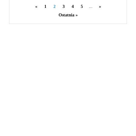
By
redakcja serwisu
«
1
2
3
4
5
...
»
Ostatnia »
0
0
0
Share
Categories
Biznes i finanse
39
Lifestyle
134