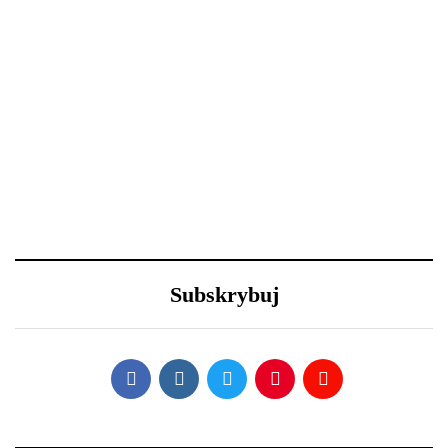
kondycji
18 grudnia 2020
23 grudnia 2020
Święta i ferie w domu?
Efektowne fryzury
Oto 4 sposoby na
sylwestrowe – jak
metamorfozę niewielkiego
wystylizować?
Subskrybuj
salonu