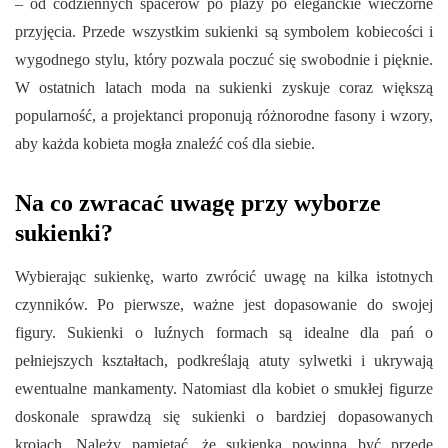
– od codziennych spacerów po plaży po eleganckie wieczorne
przyjęcia. Przede wszystkim sukienki są symbolem kobiecości i
wygodnego stylu, który pozwala poczuć się swobodnie i pięknie.
W ostatnich latach moda na sukienki zyskuje coraz większą
popularność, a projektanci proponują różnorodne fasony i wzory,
aby każda kobieta mogła znaleźć coś dla siebie.
Na co zwracać uwagę przy wyborze
sukienki?
Wybierając sukienkę, warto zwrócić uwagę na kilka istotnych
czynników. Po pierwsze, ważne jest dopasowanie do swojej
figury. Sukienki o luźnych formach są idealne dla pań o
pełniejszych kształtach, podkreślają atuty sylwetki i ukrywają
ewentualne mankamenty. Natomiast dla kobiet o smukłej figurze
doskonale sprawdzą się sukienki o bardziej dopasowanych
krojach. Należy pamiętać, że sukienka powinna być przede