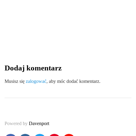
1 kwietnia 2025
Krem z kwasem hialuronowym to must
have każdej pielęgnacji
By
redakcja
Dodaj komentarz
0
0
0
Share
Musisz się
zalogować
, aby móc dodać komentarz.
Powered by
Davenport