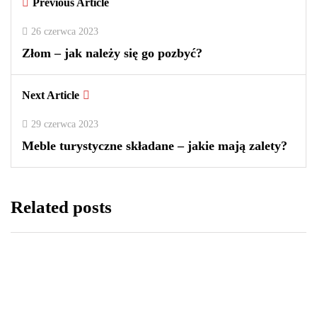
Previous Article
0
0
2
26 czerwca 2023
Złom – jak należy się go pozbyć?
Next Article
29 czerwca 2023
Meble turystyczne składane – jakie mają zalety?
Related posts