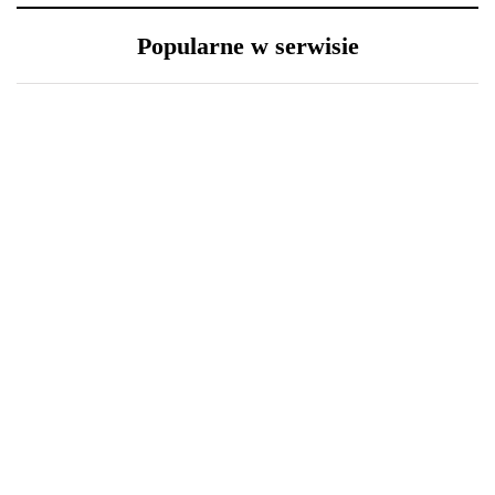
Popularne w serwisie
29 grudnia 2020
23 grudnia 2020
Nowy Rok – nowe
Długa podróż przed
porządki z Samsung
Tobą? 5 wskazówek, aby
przetrwać ją w dobrej