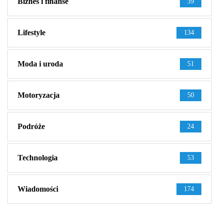
Biznes i finanse
39
Lifestyle
134
Moda i uroda
51
Motoryzacja
50
Podróże
24
Technologia
53
Wiadomości
174