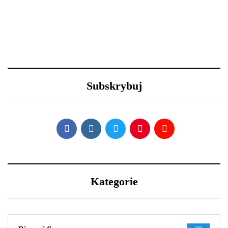
18 grudnia 2020
29 grudnia 2020
Święta i ferie w domu?
Nowy Rok – nowe
Oto 4 sposoby na
porządki z Samsung
metamorfozę niewielkiego
Subskrybuj
salonu
Kategorie