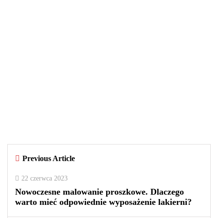
WIADOMOŚCI
29 września 2025
Czy warto kupować perfumy w
outletach? Wady i zalety tego
rozwiązania
By
redakcja
Previous Article
0
0
2
22 czerwca 2023
Nowoczesne malowanie proszkowe. Dlaczego
warto mieć odpowiednie wyposażenie lakierni?