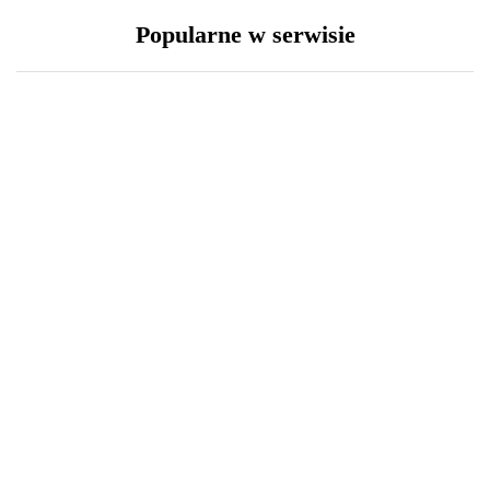
Popularne w serwisie
30 grudnia 2020
18 grudnia 2020
Lexus LFA Nürburgring
Święta i ferie w domu?
Package - co sprawia, że
Oto 4 sposoby na
jest aż tak wyjątkowy?
metamorfozę niewielkiego