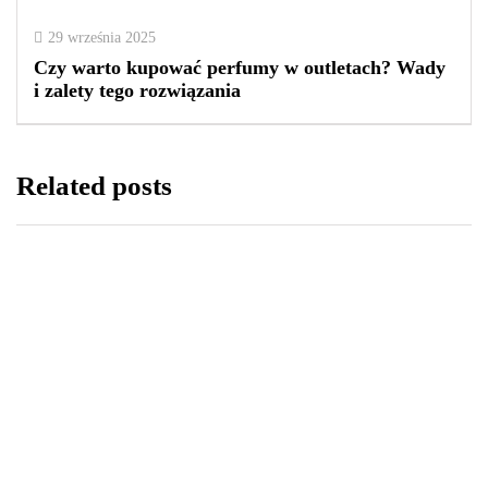
0
0
2
29 września 2025
Czy warto kupować perfumy w outletach? Wady
i zalety tego rozwiązania
Related posts