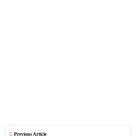
WIADOMOŚCI
29 września 2025
Czy warto kupować perfumy w
outletach? Wady i zalety tego
rozwiązania
By
redakcja
Previous Article