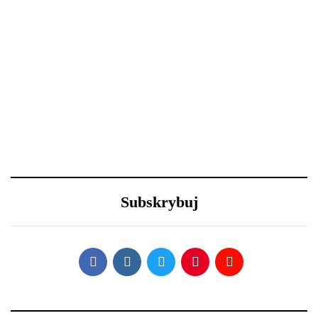
salonu
23 grudnia 2020
23 grudnia 2020
Efektowne fryzury
Długa podróż przed
sylwestrowe – jak
Tobą? 5 wskazówek, aby
wystylizować?
przetrwać ją w dobrej
Subskrybuj
kondycji