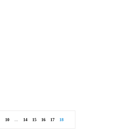
W ogrzewaniu liczy się bezpieczeństwo
By
redakcja serwisu
0
0
0
Share
READ MORE
29 grudnia 2020
Nowy Rok – nowe porządki z Samsung
By
redakcja serwisu
10
...
14
15
16
17
18