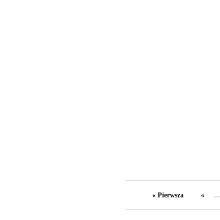
WIADOMOŚCI
« Pierwsza
«
...