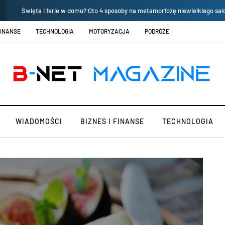
Święta i ferie w domu? Oto 4 sposoby na metamorfozę niewielkiego sal
FINANSE
TECHNOLOGIA
MOTORYZACJA
PODRÓŻE
WIADOMOŚCI
BIZNES I FINANSE
TECHNOLOGIA