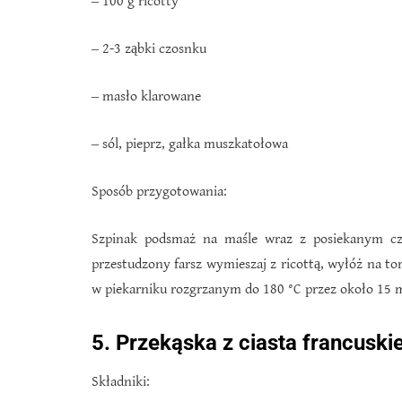
‒ 100 g ricotty
‒ 2-3 ząbki czosnku
‒ masło klarowane
‒ sól, pieprz, gałka muszkatołowa
Sposób przygotowania:
Szpinak podsmaż na maśle wraz z posiekanym cz
przestudzony farsz wymieszaj z ricottą, wyłóż na tort
w piekarniku rozgrzanym do 180 °C przez około 15 
5. Przekąska z ciasta francuski
Składniki: