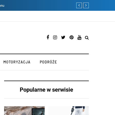
onu
Długa podróż przed T
MOTORYZACJA
PODRÓŻE
Popularne w serwisie