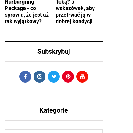
Nürburgring
Tobą? 5
Package - co
wskazówek, aby
sprawia, że jest aż
przetrwać ją w
tak wyjątkowy?
dobrej kondycji
Subskrybuj
Kategorie