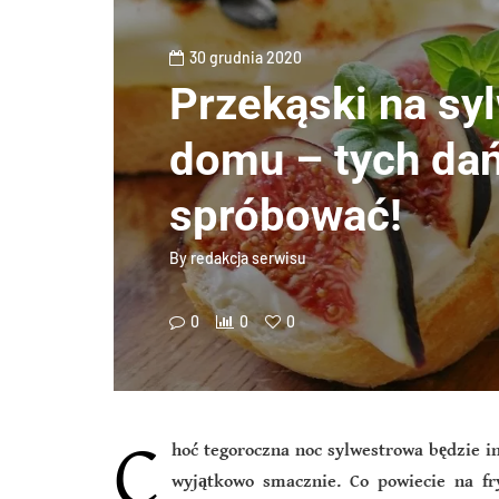
30 grudnia 2020
Przekąski na sy
domu – tych dań
spróbować!
By
redakcja serwisu
0
0
0
C
hoć tegoroczna noc sylwestrowa będzie i
wyjątkowo smacznie. Co powiecie na f