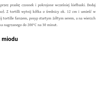
przez praskę czosnek i pokrojone wcześniej kiełbaski. Dodaj
no). Z tortilli wytnij kółka o średnicy ok. 12 cm i umieść w
 tortille farszem, posyp startym żółtym serem, a na wierzch
ika nagrzanego do 200°C na 30 minut.
z miodu