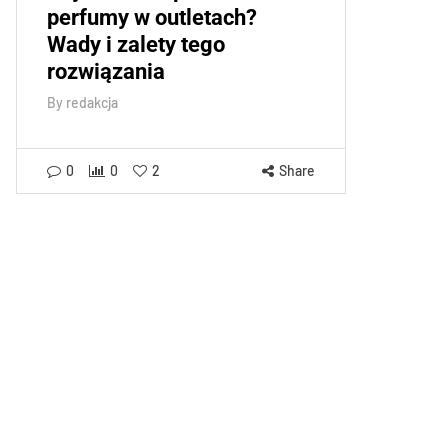
perfumy w outletach?
Wady i zalety tego
rozwiązania
By
redakcja
0
0
2
Share