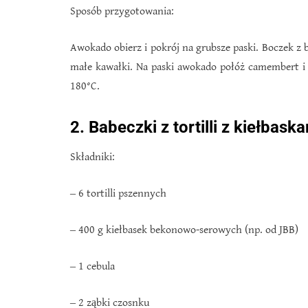
Sposób przygotowania:
Awokado obierz i pokrój na grubsze paski. Boczek z b
małe kawałki. Na paski awokado połóż camembert i
180°C.
2. Babeczki z tortilli z kiełbask
Składniki:
‒ 6 tortilli pszennych
‒ 400 g kiełbasek bekonowo-serowych (np. od JBB)
‒ 1 cebula
‒ 2 ząbki czosnku