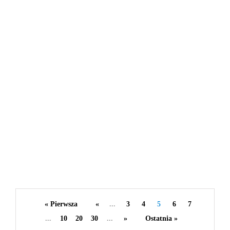
LIFESTYLE
11 lipca 2024
Szkoła językowa - co warto wiedzieć?
By
redakcja serwisu
« Pierwsza
«
...
3
4
5
6
7
...
10
20
30
...
»
Ostatnia »