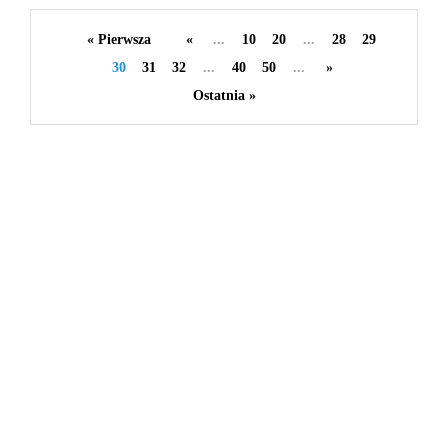
By
redakcja serwisu
« Pierwsza
«
...
10
20
...
28
29
30
31
32
...
40
50
...
»
Ostatnia »
0
0
0
Share
Categories
Biznes i finanse
39