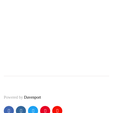
Lifestyle
134
Moda i uroda
51
Motoryzacja
50
Podróże
24
Technologia
53
Wiadomości
174
Powered by
Davenport