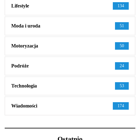
Lifestyle
134
Moda i uroda
51
Motoryzacja
50
Podróże
24
Technologia
53
Wiadomości
174
Ostatnio