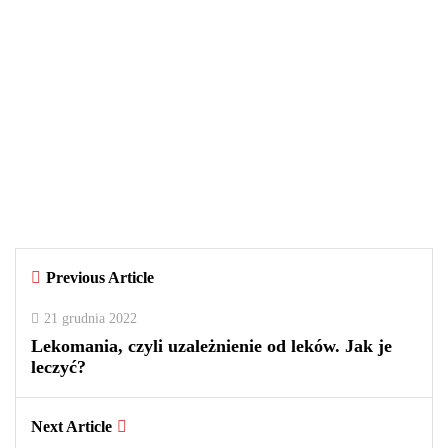
WIADOMOŚCI
29 września 2025
Czy warto kupować perfumy w
outletach? Wady i zalety tego
rozwiązania
By
redakcja
Previous Article
0
0
2
21 grudnia 2022
Lekomania, czyli uzależnienie od leków. Jak je
leczyć?
Next Article