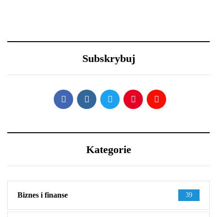
29 grudnia 2020
23 grudnia 2020
Nowy Rok – nowe
Efektowne fryzury
porządki z Samsung
sylwestrowe – jak
Subskrybuj
wystylizować?
Kategorie
Biznes i finanse
39