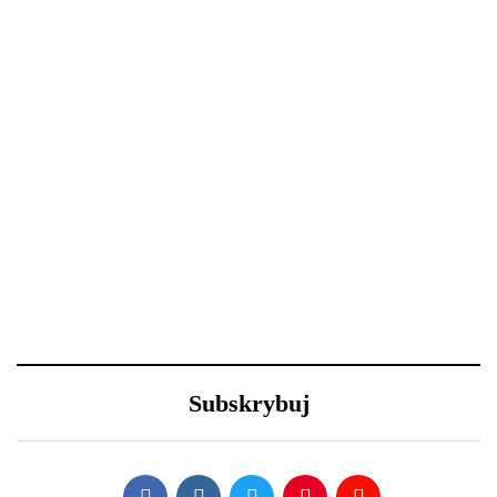
18 grudnia 2020
29 grudnia 2020
Święta i ferie w domu?
Nowy Rok – nowe
Oto 4 sposoby na
porządki z Samsung
metamorfozę niewielkiego
salonu
23 grudnia 2020
30 grudnia 2020
Efektowne fryzury
Lexus LFA Nürburgring
sylwestrowe – jak
Package - co sprawia, że
Subskrybuj
wystylizować?
jest aż tak wyjątkowy?