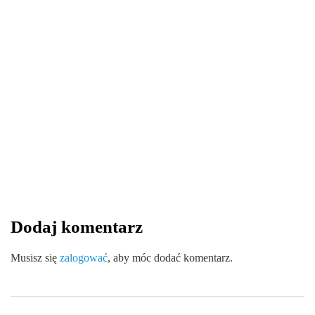
LIFESTYLE
25 listopada 2024
Personalizowane Gogle VR: Klucz do
Sukcesu Marki i Indywidualności
By
redakcja serwisu
Dodaj komentarz
0
0
0
Share
Musisz się
zalogować
, aby móc dodać komentarz.