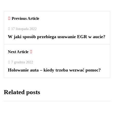
By
redakcja
Previous Article
0
0
2
17 listopada 2022
W jaki sposób przebiega usuwanie EGR w aucie?
Next Article
7 grudnia 2022
Holowanie auta – kiedy trzeba wezwać pomoc?
Related posts