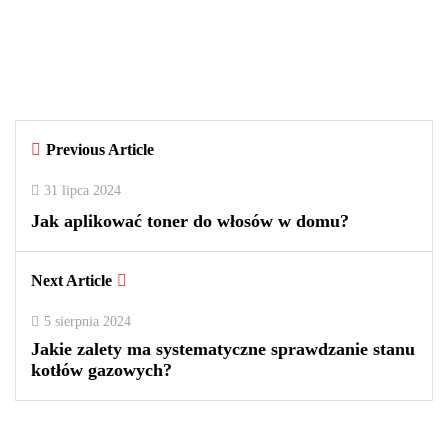
Czy warto kupować perfumy w
outletach? Wady i zalety tego
rozwiązania
By
redakcja
Previous Article
0
0
2
31 lipca 2024
Jak aplikować toner do włosów w domu?
Next Article
5 sierpnia 2024
Jakie zalety ma systematyczne sprawdzanie stanu
kotłów gazowych?