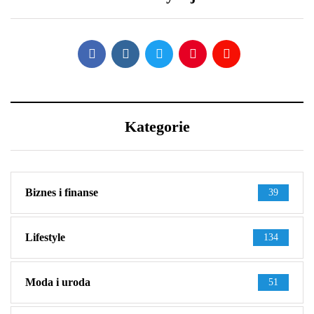
wystylizować?
jest aż tak wyjątkowy?
Kategorie
Biznes i finanse
39
Lifestyle
134
Moda i uroda
51