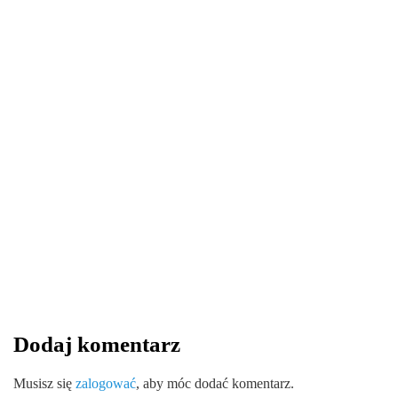
WIADOMOŚCI
13 sierpnia 2025
Wytrzymałość i ekologia – zalety
kątowników tekturowych w logistyce
By
redakcja serwisu
Dodaj komentarz
0
0
0
Share
Musisz się
zalogować
, aby móc dodać komentarz.