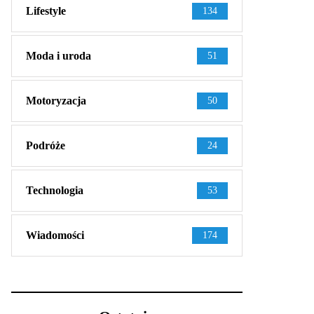
Lifestyle
134
Moda i uroda
51
Motoryzacja
50
Podróże
24
Technologia
53
Wiadomości
174