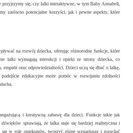
przyjrzymy się, czy lalki interaktywne, w tym Baby Annabell,
y zarówno potencjalne korzyści, jak i pewne aspekty, które
pływać na rozwój dziecka, oferując różnorodne funkcje, które
ne lalki wymagają interakcji i opieki ze strony dziecka, co
, empatii oraz odpowiedzialności. Dzieci uczą się dbać o lalkę,
To podejście edukacyjne może pomóc w rozwijaniu zdolności
alucha.
angażującą i kreatywną zabawę dla dzieci. Funkcje takie jak
źwięków sprawiają, że lalka staje się bardziej realistyczna i
się w rolę opiekunów, tworzyć różne scenariusze i rozwijać