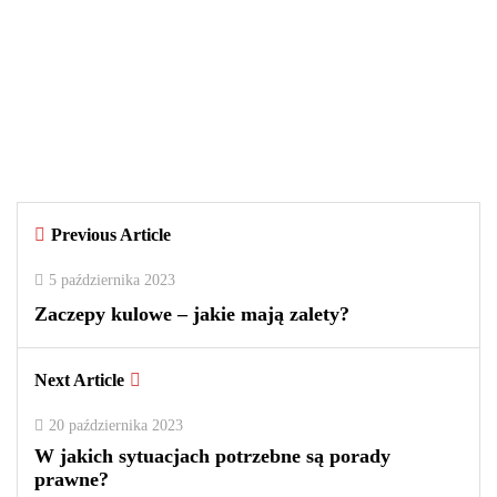
29 września 2025
Czy warto kupować perfumy w
outletach? Wady i zalety tego
rozwiązania
By
redakcja
Previous Article
0
0
2
5 października 2023
Zaczepy kulowe – jakie mają zalety?
Next Article
20 października 2023
W jakich sytuacjach potrzebne są porady
prawne?