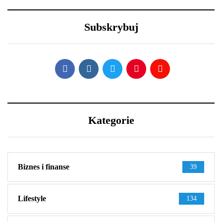
Nowy Rok – nowe
Efektowne fryzury
porządki z Samsung
sylwestrowe – jak
Subskrybuj
wystylizować?
Kategorie
Biznes i finanse
39
Lifestyle
134