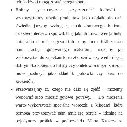
tyle lodówki mogą zostać przegapione.
Róbmy systematyczne „czyszczenie” lodówki i
wykorzystujmy resztki produktów jako dodatki do dań.
Zwiędłe jarzyny wzbogacą smak domowego bulionu,
czerstwe pieczywo sprawdzi się jako domowa wersja bułki
tartej albo chrupiące grzanki do zupy krem. Jeśli zostało
nam trochę ugotowanego makaronu, możemy go
wykorzystać do zapiekanek, resztki serów czy wędlin będą
dobrym dodatkiem do frittaty czy omletów, a mięso z rosołu
może posłużyć jako składnik potrawki czy farsz do
krokietów.
Przetwarzajmy to, czego nie dało się zjeść – możemy
wekować albo mrozić gotowe potrawy. – Do mrożenia
warto wykorzystać specjalne woreczki z klipsami, które
pomogą przygotować nam mniejsze porcje – idealne na
pojedynczy posiłek – podpowiada Marta Krokowicz,