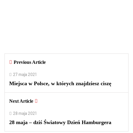
29 września 2025
Czy warto kupować perfumy w
outletach? Wady i zalety tego
rozwiązania
By
redakcja
Previous Article
0
0
2
27 maja 2021
Miejsca w Polsce, w których znajdziesz ciszę
Next Article
28 maja 2021
28 maja – dziś Światowy Dzień Hamburgera