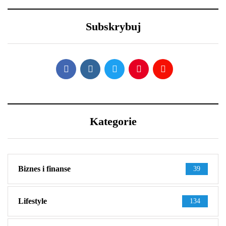
Nowy Rok – nowe
Efektowne fryzury
porządki z Samsung
sylwestrowe – jak
Subskrybuj
wystylizować?
Kategorie
Biznes i finanse
39
Lifestyle
134