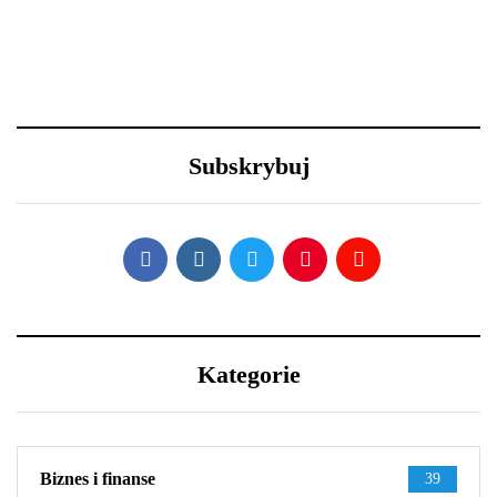
30 grudnia 2020
23 grudnia 2020
Lexus LFA Nürburgring
Długa podróż przed
Package - co sprawia, że
Tobą? 5 wskazówek, aby
jest aż tak wyjątkowy?
przetrwać ją w dobrej
Subskrybuj
kondycji
Kategorie
Biznes i finanse
39