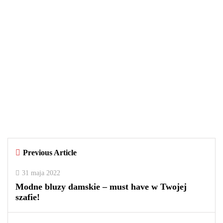
WIADOMOŚCI
29 września 2025
Czy warto kupować perfumy w
outletach? Wady i zalety tego
rozwiązania
By
redakcja
Previous Article
0
0
2
31 maja 2022
Modne bluzy damskie – must have w Twojej
szafie!