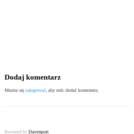
13 sierpnia 2025
Wytrzymałość i ekologia – zalety
kątowników tekturowych w logistyce
By
redakcja serwisu
Dodaj komentarz
0
0
0
Share
Musisz się
zalogować
, aby móc dodać komentarz.
Powered by
Davenport