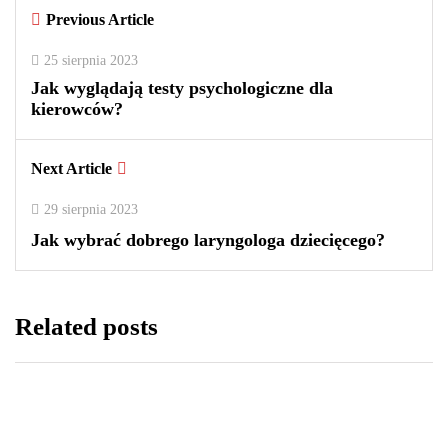
Previous Article
0
0
2
25 sierpnia 2023
Jak wyglądają testy psychologiczne dla
kierowców?
Next Article
29 sierpnia 2023
Jak wybrać dobrego laryngologa dziecięcego?
Related posts