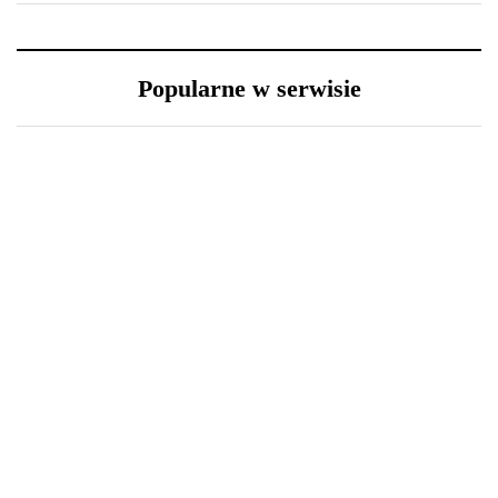
Popularne w serwisie
23 grudnia 2020
18 grudnia 2020
Długa podróż przed
Święta i ferie w domu?