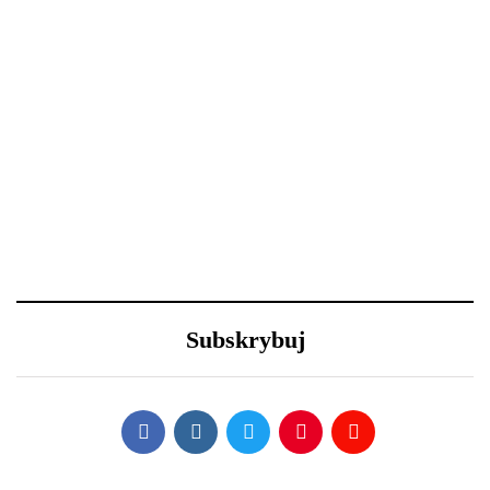
Tobą? 5 wskazówek, aby
Oto 4 sposoby na
przetrwać ją w dobrej
metamorfozę niewielkiego
kondycji
salonu
29 grudnia 2020
23 grudnia 2020
Nowy Rok – nowe
Efektowne fryzury
porządki z Samsung
sylwestrowe – jak
Subskrybuj
wystylizować?