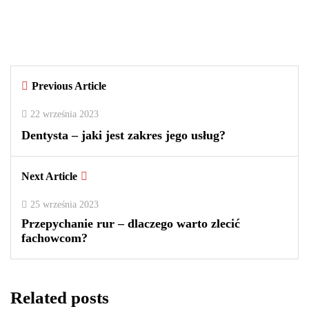
outletach? Wady i zalety tego
rozwiązania
By
redakcja
Previous Article
0
0
2
22 września 2023
Dentysta – jaki jest zakres jego usług?
Next Article
25 września 2023
Przepychanie rur – dlaczego warto zlecić
fachowcom?
Related posts