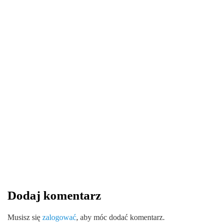
LIFESTYLE
25 listopada 2024
Personalizowane Gogle VR: Klucz do
Sukcesu Marki i Indywidualności
By
redakcja serwisu
Dodaj komentarz
0
0
0
Share
Musisz się
zalogować
, aby móc dodać komentarz.