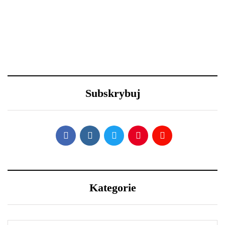
18 grudnia 2020
29 grudnia 2020
Święta i ferie w domu?
Nowy Rok – nowe
Oto 4 sposoby na
porządki z Samsung
metamorfozę niewielkiego
Subskrybuj
salonu
Kategorie