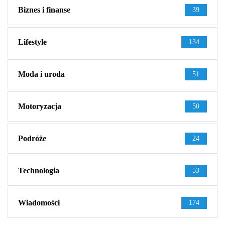
Biznes i finanse
39
Lifestyle
134
Moda i uroda
51
Motoryzacja
50
Podróże
24
Technologia
53
Wiadomości
174