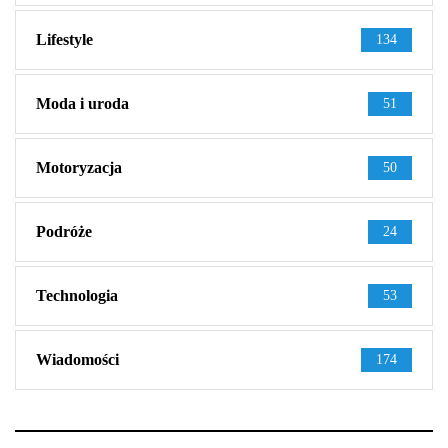
Lifestyle
134
Moda i uroda
51
Motoryzacja
50
Podróże
24
Technologia
53
Wiadomości
174