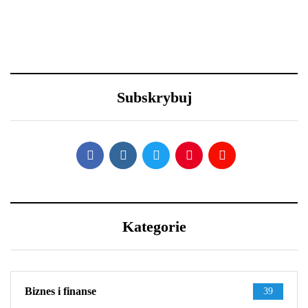
23 grudnia 2020
30 grudnia 2020
Efektowne fryzury
Lexus LFA Nürburgring
sylwestrowe – jak
Package - co sprawia, że
Subskrybuj
wystylizować?
jest aż tak wyjątkowy?
Kategorie
Biznes i finanse
39