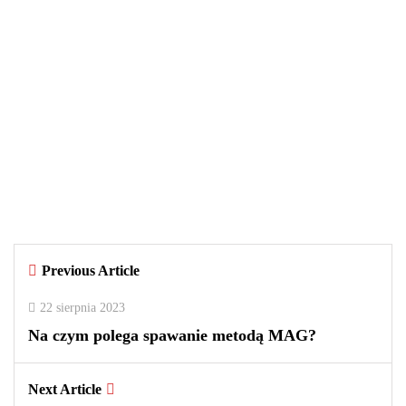
WIADOMOŚCI
29 września 2025
Czy warto kupować perfumy w
outletach? Wady i zalety tego
rozwiązania
By
redakcja
Previous Article
0
0
2
22 sierpnia 2023
Na czym polega spawanie metodą MAG?
Next Article