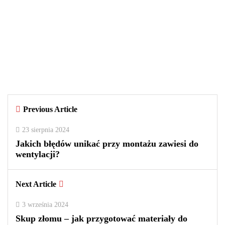
29 września 2025
Czy warto kupować perfumy w
outletach? Wady i zalety tego
rozwiązania
By
redakcja
Previous Article
0
0
2
23 sierpnia 2024
Jakich błędów unikać przy montażu zawiesi do
wentylacji?
Next Article
3 września 2024
Skup złomu – jak przygotować materiały do