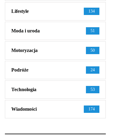
Lifestyle
134
Moda i uroda
51
Motoryzacja
50
Podróże
24
Technologia
53
Wiadomości
174