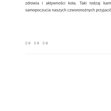
zdrowia i aktywności kota. Taki rodzaj kar
samopoczucia naszych czworonożnych przyjaciół,
0
0
0