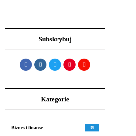
23 grudnia 2020
30 grudnia 2020
Efektowne fryzury
Lexus LFA
sylwestrowe – jak
Nürburgring
wystylizować?
Package - co
sprawia, że jest aż
Subskrybuj
tak wyjątkowy?
Kategorie
Biznes i finanse
39