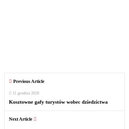
WIADOMOŚCI
29 września 2025
Czy warto kupować perfumy w
outletach? Wady i zalety tego
rozwiązania
By
redakcja
Previous Article
0
0
2
11 grudnia 2020
Kosztowne gafy turystów wobec dziedzictwa
Next Article