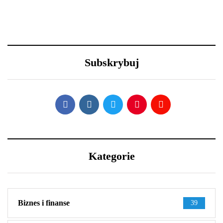
23 grudnia 2020
30 grudnia 2020
Długa podróż przed
Lexus LFA Nürburgring
Tobą? 5 wskazówek, aby
Package - co sprawia, że
przetrwać ją w dobrej
jest aż tak wyjątkowy?
Subskrybuj
kondycji
Kategorie
Biznes i finanse
39