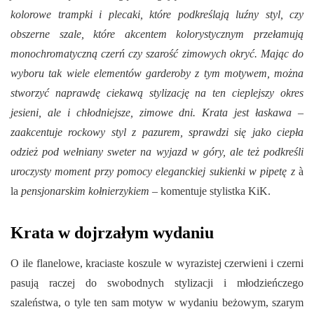
kolorowe trampki i plecaki, które podkreślają luźny styl, czy
obszerne szale, które akcentem kolorystycznym przełamują
monochromatyczną czerń czy szarość zimowych okryć. Mając do
wyboru tak wiele elementów garderoby z tym motywem, można
stworzyć naprawdę ciekawą stylizację na ten cieplejszy okres
jesieni, ale i chłodniejsze, zimowe dni. Krata jest łaskawa –
zaakcentuje rockowy styl z pazurem, sprawdzi się jako ciepła
odzież pod wełniany sweter na wyjazd w góry, ale też podkreśli
uroczysty moment przy pomocy eleganckiej sukienki w pipetę z
à
la
pensjonarskim kołnierzykiem –
komentuje stylistka KiK.
Krata w dojrzałym wydaniu
O ile flanelowe, kraciaste koszule w wyrazistej czerwieni i czerni
pasują raczej do swobodnych stylizacji i młodzieńczego
szaleństwa, o tyle ten sam motyw w wydaniu beżowym, szarym