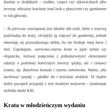
tkaninę w dodatkach – szaliku, czapce czy rękawiczkach albo
tworząc odważny kraciasty total look z płaszczem czy garniturem
w roli głównej.
–
To pierwsze rozwiązanie jest idealne dla osób, które z rezerwą
podchodzą do kraty, chciałyby ją włączyć do garderoby, jednak
obawiają się przesadzonego efektu, bo nie brakuje tutaj barw i
linii. Uspokajam, czerwono-czarna krata w typie tartan czy
elegancka, beżowa połączona z jednobarwnymi elementami
odzieży o podobnej kolorystyce stworzy spójny, ale i ciekawy
zestaw, np. flanelowa koszula i czarna ramoneska. Ważne, aby
zachować zasadę – gładkie tło i kraciasty dodatek. To będzie
dobry początek przygody z tym modnym motywem –
komentuje
stylistka marki KiK.
Krata w młodzieńczym wydaniu