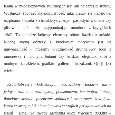
Krata w młodzieżowych stylizacjach jest jak najbardziej trendy.
Wystarczy spojrzeć na popularność, jaką cieszy się flanelowa,
rozpinana koszula z charakterystycznym pasiastym wzorem czy
plisowane spódniczki przypominające mundurki z brytyjskich
szkół. To niemalże kultowe elementy ubioru każdej nastolatki.
Mocną stroną odzieży z kraciastym motywem jest jej
uniwersalność – możemy wyczarować grunge’owy look z
ramoneską i mocnymi butami czy bardziej elegancki strój z
modnym kaszkietem, gładkim golfem i kozakami. Opcji jest
wiele.
–
Krata lubi się z młodzieńczym, nieco szalonym lookiem – tak w
jednym zdaniu można byłoby podsumować ten motyw. Luźne,
flanelowe koszule, plisowane spódnice i oversizowe, koszulowe
kurtki w kratę to już niemal pewnik w szafach przygotowanych na
jesień i zimę. Na uwagę zasługują także kraciaste dodatki –