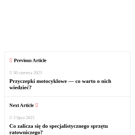
29 września 2025
Czy warto kupować perfumy w
outletach? Wady i zalety tego
rozwiązania
By
redakcja
Previous Article
0
0
2
30 czerwca 2023
Przyczepki motocyklowe — co warto o nich
wiedzieć?
Next Article
3 lipca 2023
Co zalicza się do specjalistycznego sprzętu
ratowniczego?