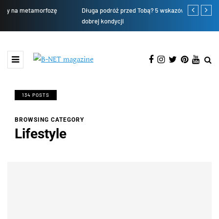
Długa podróż przed Tobą? 5 wskazówek, aby przetrwać ją w
Nowy Rok – 
dobrej kondycji
134 POSTS
BROWSING CATEGORY
Lifestyle