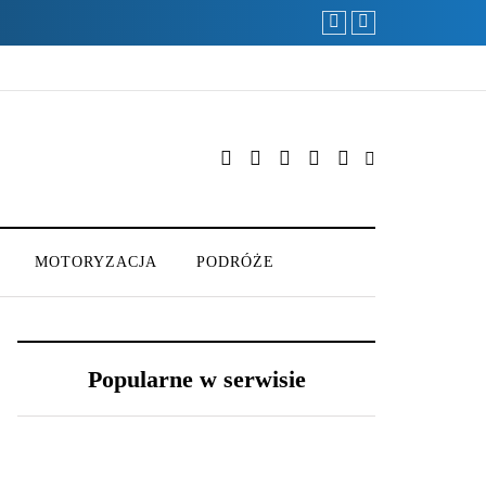
Efektowne fryzury sylw
MOTORYZACJA
PODRÓŻE
Popularne w serwisie