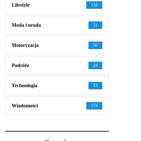
Lifestyle
134
Moda i uroda
51
Motoryzacja
50
Podróże
24
Technologia
53
Wiadomości
174