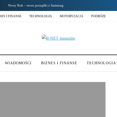
Święta i ferie w domu? Oto 4 sposoby na metamorfozę niewielkiego salonu
NES I FINANSE
TECHNOLOGIA
MOTORYZACJA
PODRÓŻE
WIADOMOŚCI
BIZNES I FINANSE
TECHNOLOGIA