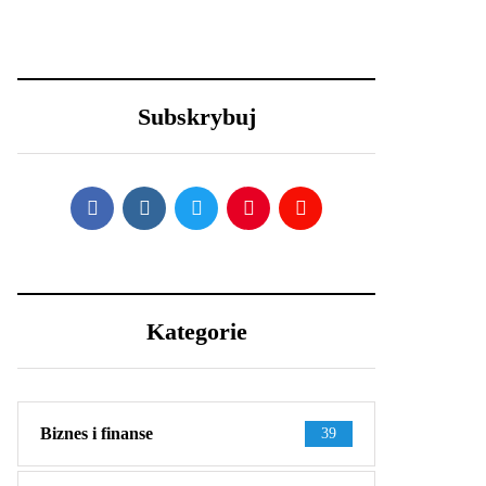
29 grudnia 2020
23 grudnia 2020
Nowy Rok – nowe
Efektowne fryzury
porządki z Samsung
sylwestrowe – jak
Subskrybuj
wystylizować?
Kategorie
Biznes i finanse
39