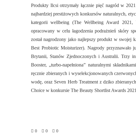
Produkty Ilcsi otrzymały łącznie pięć nagród w 202
najbardziej prestiżowych konkursów naturalnych, e
kategorii wellbeing (The Wellbeing Award 2021, 
opracowany w celu łagodzenia podrażnień skóry spow
został nagrodzony jako najlepszy produkt w swojej ka
Best Probiotic Moisturizer). Nagrody przyznawało ju
Brytanii, Stanów Zjednoczonych i Australii. Trzy in
Booster, „turbo-napełniona” naturalnymi składnika
ręcznie zbieranych i wyselekcjonowanych czerwonych
wodę, oraz Seven Herb Treatment z dziko zbieranych, 
Choice w konkursie The Beauty Shortlist Awards 202
0
0
0