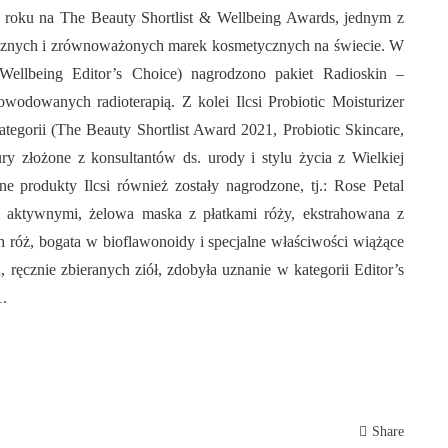
1 roku na The Beauty Shortlist & Wellbeing Awards, jednym z
tycznych i zrównoważonych marek kosmetycznych na świecie. W
Wellbeing Editor’s Choice) nagrodzono pakiet Radioskin –
odowanych radioterapią. Z kolei Ilcsi Probiotic Moisturizer
tegorii (The Beauty Shortlist Award 2021, Probiotic Skincare,
ry złożone z konsultantów ds. urody i stylu życia z Wielkiej
ne produkty Ilcsi również zostały nagrodzone, tj.: Rose Petal
mi aktywnymi, żelowa maska z płatkami róży, ekstrahowana z
 róż, bogata w bioflawonoidy i specjalne właściwości wiążące
ręcznie zbieranych ziół, zdobyła uznanie w kategorii Editor’s
1.
Share