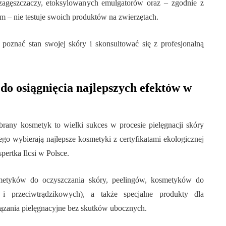
 zagęszczaczy, etoksylowanych emulgatorów oraz – zgodnie z
– nie testuje swoich produktów na zwierzętach.
oznać stan swojej skóry i skonsultować się z profesjonalną
 do osiągnięcia najlepszych efektów w
brany kosmetyk to wielki sukces w procesie pielęgnacji skóry
ego wybierają najlepsze kosmetyki z certyfikatami ekologicznej
ertka Ilcsi w Polsce.
smetyków do oczyszczania skóry, peelingów, kosmetyków do
h i przeciwtrądzikowych), a także specjalne produkty dla
iązania pielęgnacyjne bez skutków ubocznych.