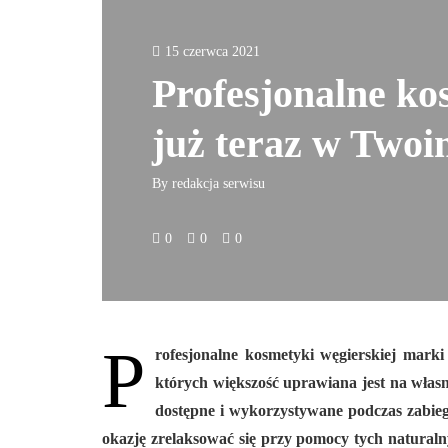
15 czerwca 2021
Profesjonalne kos
już teraz w Two
By
redakcja serwisu
0
0
0
P
rofesjonalne kosmetyki węgierskiej marki 
których większość uprawiana jest na własn
dostępne i wykorzystywane podczas zabie
okazję zrelaksować się przy pomocy tych natural