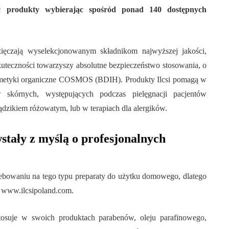
ć produkty wybierając spośród ponad 140 dostępnych
zięczają wyselekcjonowanym składnikom najwyższej jakości,
kuteczności towarzyszy absolutne bezpieczeństwo stosowania, o
kosmetyki organiczne COSMOS (BDIH). Produkty Ilcsi pomagą w
skórnych, występujących podczas pielęgnacji pacjentów
rądzikiem różowatym, lub w terapiach dla alergików.
stały z myślą o profesjonalnych
zebowaniu na tego typu preparaty do użytku domowego, dlatego
m www.ilcsipoland.com.
stosuje w swoich produktach parabenów, oleju parafinowego,