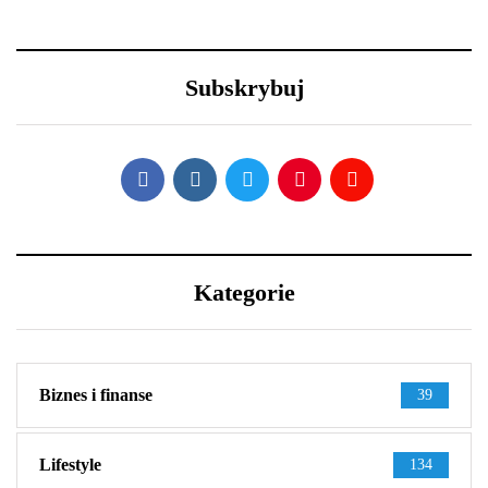
29 grudnia 2020
30 grudnia 2020
Nowy Rok – nowe
Lexus LFA Nürburgring
porządki z Samsung
Package - co sprawia, że
Subskrybuj
jest aż tak wyjątkowy?
Kategorie
Biznes i finanse
39
Lifestyle
134