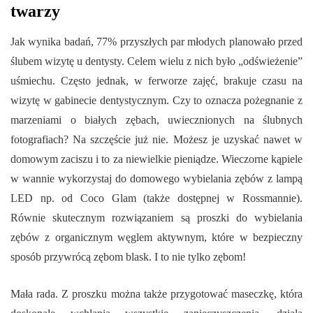
twarzy
Jak wynika badań, 77% przyszłych par młodych planowało przed
ślubem wizytę u dentysty. Celem wielu z nich było „odświeżenie”
uśmiechu. Często jednak, w ferworze zajęć, brakuje czasu na
wizytę w gabinecie dentystycznym. Czy to oznacza pożegnanie z
marzeniami o białych zębach, uwiecznionych na ślubnych
fotografiach? Na szczęście już nie. Możesz je uzyskać nawet w
domowym zaciszu i to za niewielkie pieniądze. Wieczorne kąpiele
w wannie wykorzystaj do domowego wybielania zębów z lampą
LED np. od Coco Glam (także dostępnej w Rossmannie).
Równie skutecznym rozwiązaniem są proszki do wybielania
zębów z organicznym węglem aktywnym, które w bezpieczny
sposób przywrócą zębom blask. I to nie tylko zębom!
Mała rada. Z proszku można także przygotować maseczkę, która