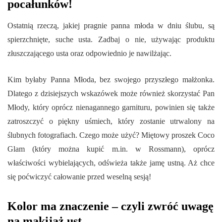
pocałunków!
Ostatnią rzeczą, jakiej pragnie panna młoda w dniu ślubu, są
spierzchnięte, suche usta. Zadbaj o nie, używając produktu
złuszczającego usta oraz odpowiednio je nawilżając.
Kim byłaby Panna Młoda, bez swojego przyszłego małżonka.
Dlatego z dzisiejszych wskazówek może również skorzystać Pan
Młody, który oprócz nienagannego garnituru, powinien się także
zatroszczyć o piękny uśmiech, który zostanie utrwalony na
ślubnych fotografiach. Czego może użyć? Miętowy proszek Coco
Glam (który można kupić m.in. w Rossmann), oprócz
właściwości wybielających, odświeża także jamę ustną. Aż chce
się poćwiczyć całowanie przed weselną sesją!
Kolor ma znaczenie – czyli zwróć uwagę
na makijaż ust