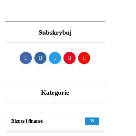
29 grudnia 2020
23 grudnia 2020
Nowy Rok – nowe
Efektowne fryzury
porządki z Samsung
sylwestrowe – jak
Subskrybuj
wystylizować?
Kategorie
Biznes i finanse
39