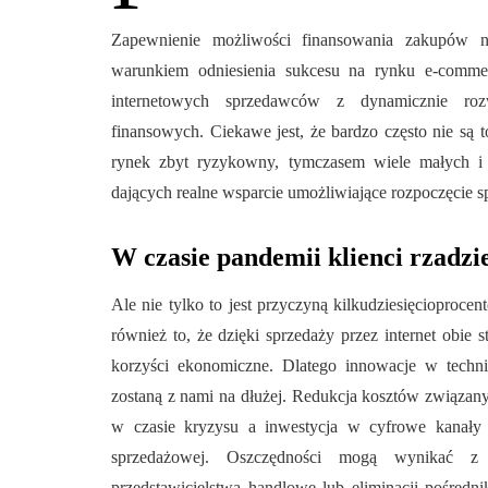
Zapewnienie możliwości finansowania zakupów 
warunkiem odniesienia sukcesu na rynku e-commer
internetowych sprzedawców z dynamicznie rozwi
finansowych. Ciekawe jest, że bardzo często nie są t
rynek zbyt ryzykowny, tymczasem wiele małych i 
dających realne wsparcie umożliwiające rozpoczęcie sp
W czasie pandemii klienci rzadzi
Ale nie tylko to jest przyczyną kilkudziesięcioproc
również to, że dzięki sprzedaży przez internet obie
korzyści ekonomiczne. Dlatego innowacje w techni
zostaną z nami na dłużej. Redukcja kosztów związany
w czasie kryzysu a inwestycja w cyfrowe kanały s
sprzedażowej. Oszczędności mogą wynikać z l
przedstawicielstwa handlowe lub eliminacji pośredni