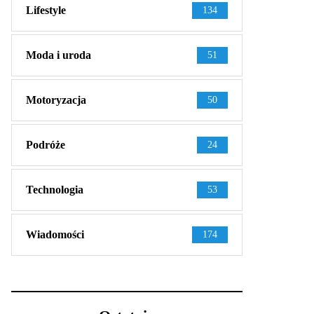
Lifestyle
134
Moda i uroda
51
Motoryzacja
50
Podróże
24
Technologia
53
Wiadomości
174