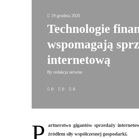
19 grudnia 2020
Technologie fina
wspomagają spr
internetową
By
redakcja serwisu
0
0
0
P
artnerstwo gigantów sprzedaży internetowe
źródłem siły współczesnej gospodarki.