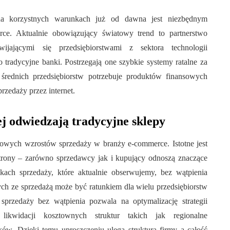
na korzystnych warunkach już od dawna jest niezbędnym
ce. Aktualnie obowiązujący światowy trend to partnerstwo
jającymi się przedsiębiorstwami z sektora technologii
o tradycyjne banki. Postrzegają one szybkie systemy ratalne za
średnich przedsiębiorstw potrzebuje produktów finansowych
rzedaży przez internet.
ej odwiedzają tradycyjne sklepy
entowych wzrostów sprzedaży w branży e-commerce. Istotne jest
 strony – zarówno sprzedawcy jak i kupujący odnoszą znaczące
kach sprzedaży, które aktualnie obserwujemy, bez wątpienia
ch ze sprzedażą może być ratunkiem dla wielu przedsiębiorstw
przedaży bez wątpienia pozwala na optymalizację strategii
ikwidacji kosztownych struktur takich jak regionalne
ków. Dzięki temu uproszczeniu ulega struktura firmy a całość