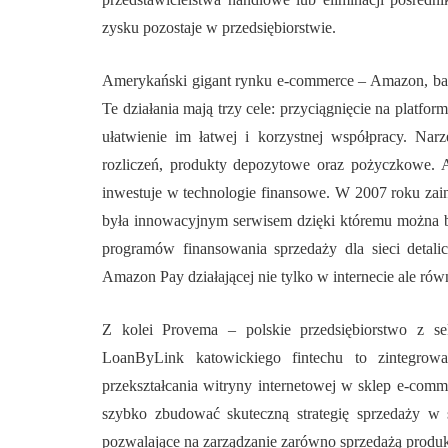
zysku pozostaje w przedsiębiorstwie.
Amerykański gigant rynku e-commerce – Amazon, bar
Te działania mają trzy cele: przyciągnięcie na platfo
ułatwienie im łatwej i korzystnej współpracy. Nar
rozliczeń, produkty depozytowe oraz pożyczkowe.
inwestuje w technologie finansowe. W 2007 roku zai
była innowacyjnym serwisem dzięki któremu można by
programów finansowania sprzedaży dla sieci detalic
Amazon Pay działającej nie tylko w internecie ale ró
Z kolei Provema – polskie przedsiębiorstwo z sek
LoanByLink katowickiego fintechu to zintegrow
przekształcania witryny internetowej w sklep e-comm
szybko zbudować skuteczną strategię sprzedaży w 
pozwalające na zarządzanie zarówno sprzedażą produk