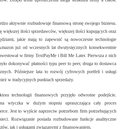
dzo aktywnie rozbudowuje finansową stronę swojego biznesu.
rmę większej ilości sprzedawców, większej ilości kupujących oraz
zędziami, jakie mają to zapewnić są nowoczesne technologie
 Amazon już od wczesnych lat dwutysięcznych konsekwentnie
nwestował w firmy TextPayMe i Bill Me Later. Pierwsza z nich
ło dokonywać płatności typu peer to peer, druga to dostawca
znych. Późniejsze lata to rozwój cyfrowych portfeli i usługi
wnież w tradycyjnych punktach sprzedaży.
tora technologii finansowych przyjęło odwrotne podejście.
ana wtyczka w dużym stopniu upraszczająca cały proces
erce. Jest to wyjście naprzeciw potrzebom firm potrzebujących
sieci. Rozwiązanie posiada rozbudowane funkcje analityczne
tów, jak i usługami związanymi z finansowaniem.