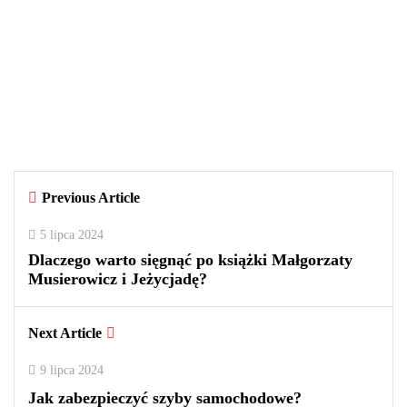
29 września 2025
Czy warto kupować perfumy w
outletach? Wady i zalety tego
rozwiązania
By
redakcja
Previous Article
0
0
2
5 lipca 2024
Dlaczego warto sięgnąć po książki Małgorzaty
Musierowicz i Jeżycjadę?
Next Article
9 lipca 2024
Jak zabezpieczyć szyby samochodowe?