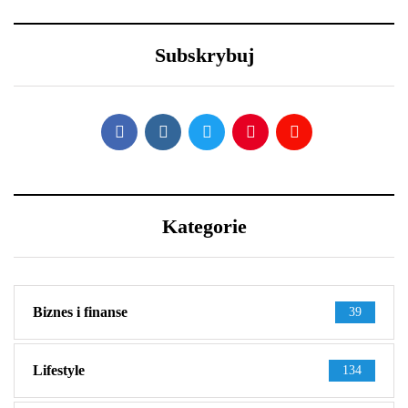
Lexus LFA Nürburgring
Długa podróż przed
Package - co sprawia, że
Tobą? 5 wskazówek, aby
jest aż tak wyjątkowy?
przetrwać ją w dobrej
Subskrybuj
kondycji
Kategorie
Biznes i finanse
39
Lifestyle
134