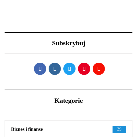
23 grudnia 2020
23 grudnia 2020
Efektowne fryzury
Długa podróż przed
sylwestrowe – jak
Tobą? 5 wskazówek, aby
wystylizować?
przetrwać ją w dobrej
Subskrybuj
kondycji
Kategorie
Biznes i finanse
39