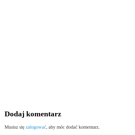
WIADOMOŚCI
13 sierpnia 2025
Wytrzymałość i ekologia – zalety
kątowników tekturowych w logistyce
By
redakcja serwisu
Dodaj komentarz
0
0
0
Share
Musisz się
zalogować
, aby móc dodać komentarz.