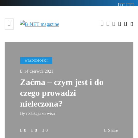
WIADOMOŚCI
14 czerwca 2021
Zaćma – czym jest i do
czego prowadzi
nieleczona?
By
redakcja serwisu
0
0
0
Share