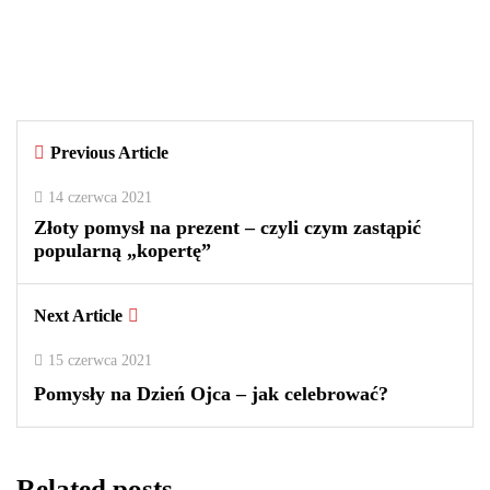
outletach? Wady i zalety tego
rozwiązania
By
redakcja
Previous Article
0
0
2
14 czerwca 2021
Złoty pomysł na prezent – czyli czym zastąpić
popularną „kopertę”
Next Article
15 czerwca 2021
Pomysły na Dzień Ojca – jak celebrować?
Related posts