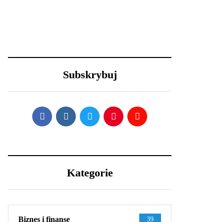
23 grudnia 2020
18 grudnia 2020
Długa podróż przed
Święta i ferie w
Tobą? 5 wskazówek,
domu? Oto 4
aby przetrwać ją w
sposoby na
dobrej kondycji
metamorfozę
Subskrybuj
niewielkiego salonu
Kategorie
Biznes i finanse
39