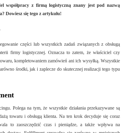
del współpracy z firmą logistyczną znany jest pod nazwą
a? Dowiesz się tego z artykułu!
?
elegowanie części lub wszystkich zadań związanych z obsługą
erii firmy logistycznej. Oznacza to zatem, że właściciel czy
towaru, kompletowaniem zamówień ani ich wysyłką. Wszystkie
zarówno środki, jak i zaplecze do skutecznej realizacji tego typu
lment
rcingu. Polega na tym, że wszystkie działania przekazywane są
edażą towaru i obsługą klienta. Na ten krok decyduje się coraz
wala to zaoszczędzić czas i pieniądze, a także wpływa na
ch dostaw. Fulfillment sprawdza się zarówno w mniejszych