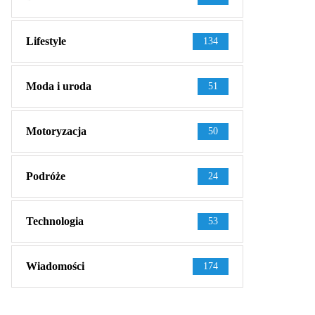
Lifestyle
134
Moda i uroda
51
Motoryzacja
50
Podróże
24
Technologia
53
Wiadomości
174