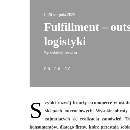
26 sierpnia 2022
Fulfillment – out
logistyki
By
redakcja serwisu
0
0
0
S
zybki rozwój branży e-commerce w ostatn
sklepach internetowych. Wysokie obrot
zajmujących się realizacją zamówień.
konsumentów, dlatego firmy, które przestają sobi