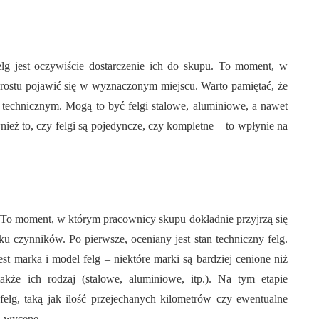
g jest oczywiście dostarczenie ich do skupu. To moment, w
rostu pojawić się w wyznaczonym miejscu. Warto pamiętać, że
 technicznym. Mogą to być felgi stalowe, aluminiowe, a nawet
nież to, czy felgi są pojedyncze, czy kompletne – to wpłynie na
. To moment, w którym pracownicy skupu dokładnie przyjrzą się
ku czynników. Po pierwsze, oceniany jest stan techniczny felg.
est marka i model felg – niektóre marki są bardziej cenione niż
akże ich rodzaj (stalowe, aluminiowe, itp.). Na tym etapie
elg, taką jak ilość przejechanych kilometrów czy ewentualne
ą wycenę.