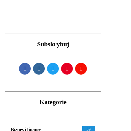
23 grudnia 2020
30 grudnia 2020
Efektowne fryzury
Lexus LFA
sylwestrowe – jak
Nürburgring
wystylizować?
Package - co
sprawia, że jest aż
Subskrybuj
tak wyjątkowy?
Kategorie
Biznes i finanse
39