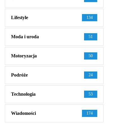
Lifestyle
134
Moda i uroda
51
Motoryzacja
50
Podróże
24
Technologia
53
Wiadomości
174