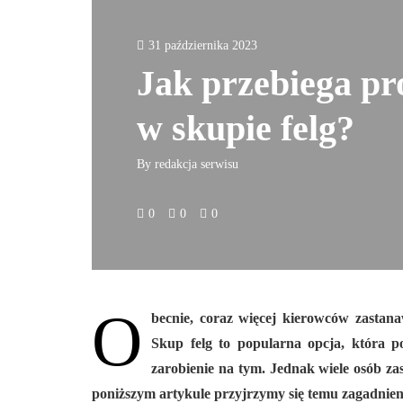
31 października 2023
Jak przebiega pr
w skupie felg?
By
redakcja serwisu
0
0
0
O
becnie, coraz więcej kierowców zastana
Skup felg to popularna opcja, która p
zarobienie na tym. Jednak wiele osób za
poniższym artykule przyjrzymy się temu zagadnieni