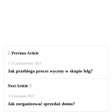
29 września 2025
Czy warto kupować perfumy w
outletach? Wady i zalety tego
rozwiązania
By
redakcja
Previous Article
0
0
2
31 października 2023
Jak przebiega proces wyceny w skupie felg?
Next Article
6 listopada 2023
Jak zorganizować sprzedaż domu?