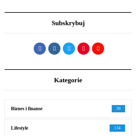
29 grudnia 2020
23 grudnia 2020
Nowy Rok – nowe
Efektowne fryzury
porządki z Samsung
sylwestrowe – jak
Subskrybuj
wystylizować?
Kategorie
Biznes i finanse
39
Lifestyle
134