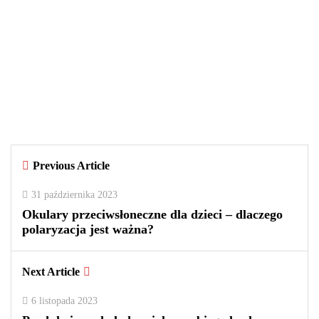
29 września 2025
Czy warto kupować perfumy w
outletach? Wady i zalety tego
rozwiązania
By
redakcja
Previous Article
0
0
2
31 października 2023
Okulary przeciwsłoneczne dla dzieci – dlaczego
polaryzacja jest ważna?
Next Article
6 listopada 2023