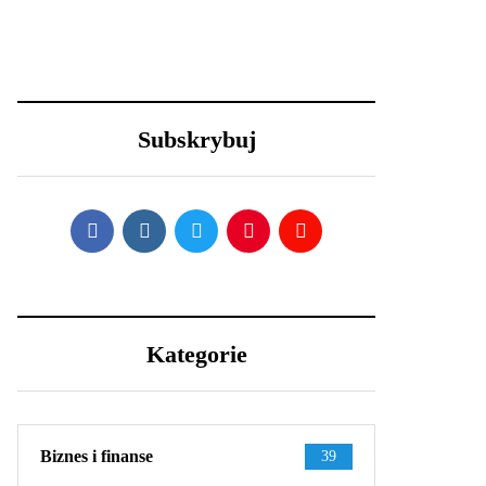
18 grudnia 2020
23 grudnia 2020
Święta i ferie w
Efektowne fryzury
domu? Oto 4
sylwestrowe – jak
sposoby na
wystylizować?
metamorfozę
Subskrybuj
niewielkiego salonu
Kategorie
Biznes i finanse
39