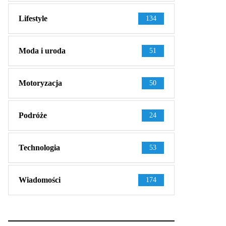
Lifestyle
134
Moda i uroda
51
Motoryzacja
50
Podróże
24
Technologia
53
Wiadomości
174