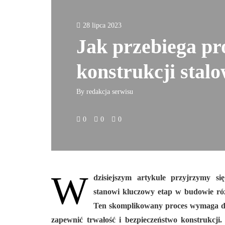
28 lipca 2023
Jak przebiega pr
konstrukcji stal
By
redakcja serwisu
0
0
0
W
dzisiejszym artykule przyjrzymy si
stanowi kluczowy etap w budowie ró
Ten skomplikowany proces wymaga dok
zapewnić trwałość i bezpieczeństwo konstrukcji.