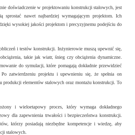
tnie doświadczenie w projektowaniu konstrukcji stalowych, jest
fią sprostać nawet najbardziej wymagającym projektom. Ich
dzięki wysokiej jakości projektom i precyzyjnemu podejściu do
liczeń i testów konstrukcji. Inżynierowie muszą upewnić się,
bciążenia, takie jak wiatr, śnieg czy obciążenia dynamiczne.
mowanie do symulacji, które pomagają dokładnie przewidzieć
Po zatwierdzeniu projektu i upewnieniu się, że spełnia on
u produkcji elementów stalowych oraz montażu konstrukcji. To
złożony i wieloetapowy proces, który wymaga dokładnego
czowy dla zapewnienia trwałości i bezpieczeństwa konstrukcji.
tów, którzy posiadają niezbędne kompetencje i wiedzę, aby
cji stalowych.