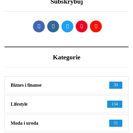
Subskrybuj
wystylizować?
jest aż tak wyjątkowy?
Kategorie
Biznes i finanse
39
Lifestyle
134
Moda i uroda
51