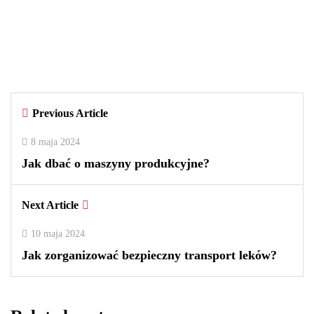
Czy warto kupować perfumy w
outletach? Wady i zalety tego
rozwiązania
By
redakcja
Previous Article
0
0
2
8 maja 2024
Jak dbać o maszyny produkcyjne?
Next Article
10 maja 2024
Jak zorganizować bezpieczny transport leków?