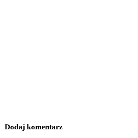
LIFESTYLE
25 listopada 2024
Personalizowane Gogle VR: Klucz do
Sukcesu Marki i Indywidualności
By
redakcja serwisu
Dodaj komentarz
0
0
0
Share