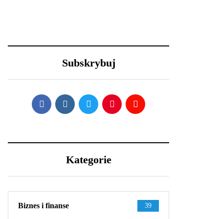
23 grudnia 2020
29 grudnia 2020
Długa podróż przed
Nowy Rok – nowe
Tobą? 5 wskazówek,
porządki z Samsung
aby przetrwać ją w
Subskrybuj
dobrej kondycji
Kategorie
Biznes i finanse
39