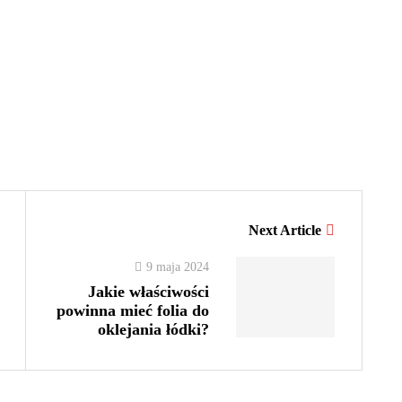
Next Article
9 maja 2024
Jakie właściwości
powinna mieć folia do
oklejania łódki?