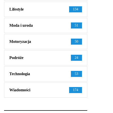
Lifestyle
134
Moda i uroda
51
Motoryzacja
50
Podróże
24
Technologia
53
Wiadomości
174