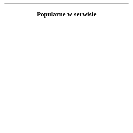
Popularne w serwisie
30 grudnia 2020
23 grudnia 2020
Lexus LFA Nürburgring
Długa podróż przed
Package - co sprawia, że
Tobą? 5 wskazówek, aby
jest aż tak wyjątkowy?
przetrwać ją w dobrej