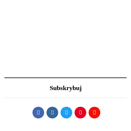
kondycji
18 grudnia 2020
29 grudnia 2020
Święta i ferie w domu?
Nowy Rok – nowe
Oto 4 sposoby na
porządki z Samsung
metamorfozę niewielkiego
Subskrybuj
salonu