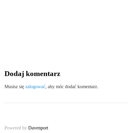
13 sierpnia 2025
Wytrzymałość i ekologia – zalety
kątowników tekturowych w logistyce
By
redakcja serwisu
Dodaj komentarz
0
0
0
Share
Musisz się
zalogować
, aby móc dodać komentarz.
Powered by
Davenport