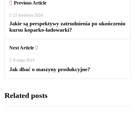
Previous Article
0
0
2
25 kwietnia 2024
Jakie są perspektywy zatrudnienia po ukończeniu
kursu koparko-ładowarki?
Next Article
8 maja 2024
Jak dbać o maszyny produkcyjne?
Related posts