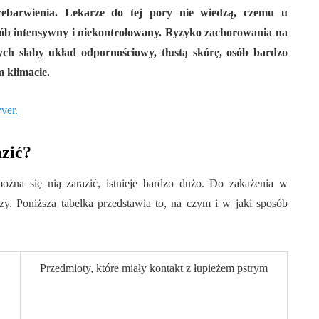
zebarwienia. Lekarze do tej pory nie wiedzą, czemu u
osób intensywny i niekontrolowany. Ryzyko zachorowania na
ych słaby układ odpornościowy, tłustą skórę, osób bardzo
 klimacie.
ver.
azić?
ożna się nią zarazić, istnieje bardzo dużo. Do zakażenia w
y. Poniższa tabelka przedstawia to, na czym i w jaki sposób
Przedmioty, które miały kontakt z łupieżem pstrym