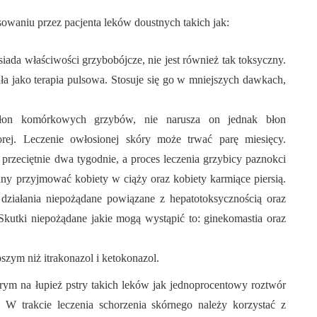
osowaniu przez pacjenta leków doustnych takich jak:
siada właściwości grzybobójcze, nie jest również tak toksyczny.
ała jako terapia pulsowa. Stosuje się go w mniejszych dawkach,
 błon komórkowych grzybów, nie narusza on jednak błon
j. Leczenie owłosionej skóry może trwać parę miesięcy.
przeciętnie dwa tygodnie, a proces leczenia grzybicy paznokci
ny przyjmować kobiety w ciąży oraz kobiety karmiące piersią.
ziałania niepożądane powiązane z hepatotoksycznością oraz
kutki niepożądane jakie mogą wystąpić to: ginekomastia oraz
pszym niż itrakonazol i ketokonazol.
ym na łupież pstry takich leków jak jednoprocentowy roztwór
. W trakcie leczenia schorzenia skórnego należy korzystać z