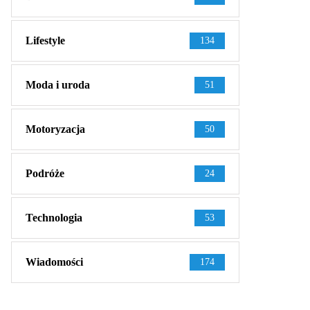
Lifestyle
134
Moda i uroda
51
Motoryzacja
50
Podróże
24
Technologia
53
Wiadomości
174