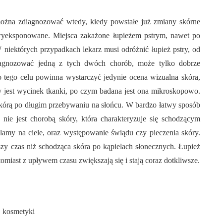
 można zdiagnozować wtedy, kiedy powstałe już zmiany skórne
 wyeksponowane. Miejsca zakażone łupieżem pstrym, nawet po
 niektórych przypadkach lekarz musi odróżnić łupież pstry, od
diagnozować jedną z tych dwóch chorób, może tylko dobrze
 tego celu powinna wystarczyć jedynie ocena wizualna skóra,
y jest wycinek tkanki, po czym badana jest ona mikroskopowo.
ą skórą po długim przebywaniu na słońcu. W bardzo łatwy sposób
nie jest chorobą skóry, która charakteryzuje się schodzącym
lamy na ciele, oraz występowanie świądu czy pieczenia skóry.
zy czas niż schodząca skóra po kąpielach słonecznych. Łupież
omiast z upływem czasu zwiększają się i stają coraz dotkliwsze.