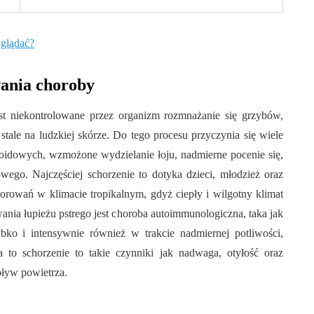
yglądać?
wania choroby
st niekontrolowane przez organizm rozmnażanie się grzybów,
ale na ludzkiej skórze. Do tego procesu przyczynia się wiele
roidowych, wzmożone wydzielanie łoju, nadmierne pocenie się,
wego. Najczęściej schorzenie to dotyka dzieci, młodzież oraz
orowań w klimacie tropikalnym, gdyż ciepły i wilgotny klimat
nia łupieżu pstrego jest choroba autoimmunologiczna, taka jak
bko i intensywnie również w trakcie nadmiernej potliwości,
 to schorzenie to takie czynniki jak nadwaga, otyłość oraz
pływ powietrza.