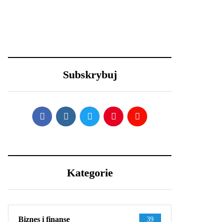
23 grudnia 2020
18 grudnia 2020
Długa podróż przed
Święta i ferie w
Tobą? 5 wskazówek,
domu? Oto 4
aby przetrwać ją w
sposoby na
dobrej kondycji
metamorfozę
Subskrybuj
niewielkiego salonu
Kategorie
Biznes i finanse
39