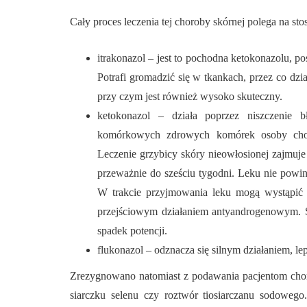
Cały proces leczenia tej choroby skórnej polega na st
itrakonazol – jest to pochodna ketokonazolu, po
Potrafi gromadzić się w tkankach, przez co dzi
przy czym jest również wysoko skuteczny.
ketokonazol – działa poprzez niszczenie
komórkowych zdrowych komórek osoby chore
Leczenie grzybicy skóry nieowłosionej zajmuje 
przeważnie do sześciu tygodni. Leku nie powin
W trakcie przyjmowania leku mogą wystąpić d
przejściowym działaniem antyandrogenowym. S
spadek potencji.
flukonazol – odznacza się silnym działaniem, le
Zrezygnowano natomiast z podawania pacjentom chor
siarczku selenu czy roztwór tiosiarczanu sodowego