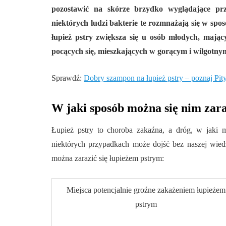
pozostawić na skórze brzydko wyglądające pr
niektórych ludzi bakterie te rozmnażają się w sp
łupież pstry zwiększa się u osób młodych, mając
pocących się, mieszkających w gorącym i wilgotnym
Sprawdź:
Dobry szampon na łupież pstry – poznaj Pity
W jaki sposób można się nim zar
Łupież pstry to choroba zakaźna, a dróg, w jaki m
niektórych przypadkach może dojść bez naszej wiedz
można zarazić się łupieżem pstrym:
Miejsca potencjalnie groźne zakażeniem łupieżem
pstrym