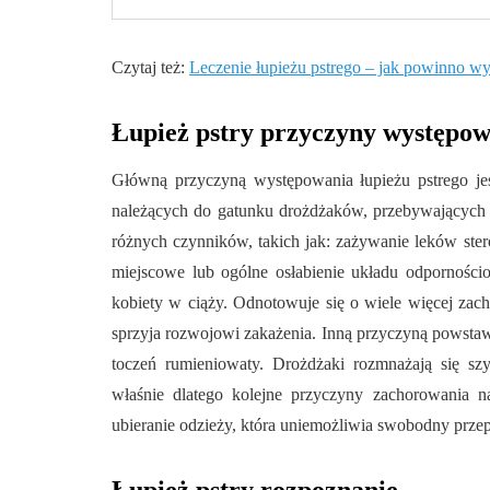
Czytaj też:
Leczenie łupieżu pstrego – jak powinno w
Łupież pstry przyczyny występo
Główną przyczyną występowania łupieżu pstrego je
należących do gatunku drożdżaków, przebywających st
różnych czynników, takich jak: zażywanie leków ste
miejscowe lub ogólne osłabienie układu odpornościo
kobiety w ciąży. Odnotowuje się o wiele więcej zach
sprzyja rozwojowi zakażenia. Inną przyczyną powstawa
toczeń rumieniowaty. Drożdżaki rozmnażają się szy
właśnie dlatego kolejne przyczyny zachorowania na
ubieranie odzieży, która uniemożliwia swobodny prze