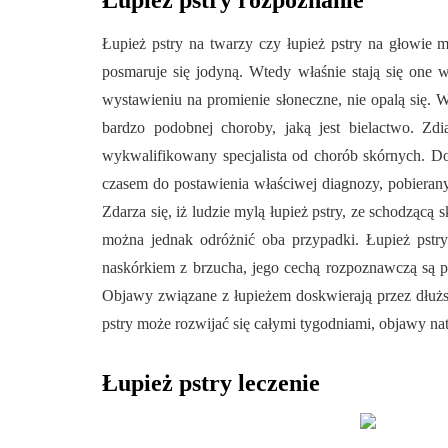
Łupież pstry rozpoznanie
Łupież pstry na twarzy czy łupież pstry na głowie
posmaruje się jodyną. Wtedy właśnie stają się one
wystawieniu na promienie słoneczne, nie opalą się. W
bardzo podobnej choroby, jaką jest bielactwo. Z
wykwalifikowany specjalista od chorób skórnych. Do
czasem do postawienia właściwej diagnozy, pobieran
Zdarza się, iż ludzie mylą łupież pstry, ze schodząc
można jednak odróżnić oba przypadki. Łupież pstry 
naskórkiem z brzucha, jego cechą rozpoznawczą są p
Objawy związane z łupieżem doskwierają przez dłużs
pstry może rozwijać się całymi tygodniami, objawy nat
Łupież pstry leczenie