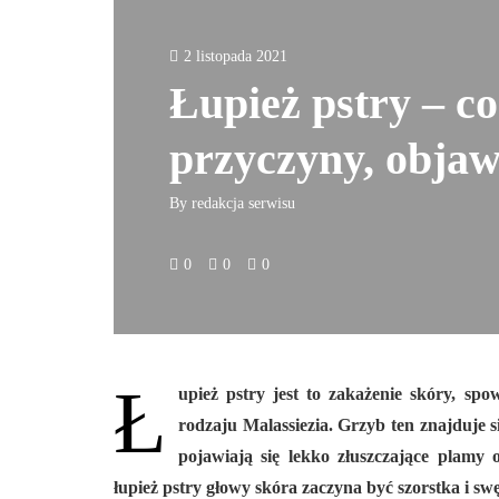
2 listopada 2021
Łupież pstry – co 
przyczyny, objawy
By
redakcja serwisu
0
0
0
Ł
upież pstry jest to zakażenie skóry, s
rodzaju Malassiezia. Grzyb ten znajduje si
pojawiają się lekko złuszczające plamy
łupież pstry głowy skóra zaczyna być szorstka i swęd