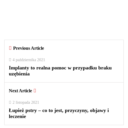
Czy warto kupować perfumy w
outletach? Wady i zalety tego
rozwiązania
By
redakcja
Previous Article
0
0
2
4 października 2021
Implanty to realna pomoc w przypadku braku
uzębienia
Next Article
2 listopada 2021
Łupież pstry – co to jest, przyczyny, objawy i
leczenie