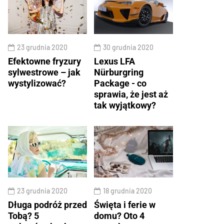
23 grudnia 2020
30 grudnia 2020
Efektowne fryzury
Lexus LFA
sylwestrowe – jak
Nürburgring
wystylizować?
Package - co
sprawia, że jest aż
tak wyjątkowy?
23 grudnia 2020
18 grudnia 2020
Długa podróż przed
Święta i ferie w
Tobą? 5
domu? Oto 4