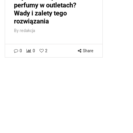
perfumy w outletach?
Wady i zalety tego
rozwiązania
By
redakcja
0
0
2
Share