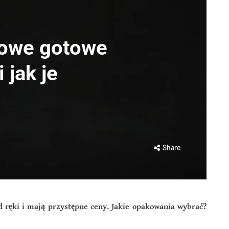
iowe gotowe
 jak je
Share
d ręki i mają przystępne ceny. Jakie opakowania wybrać?