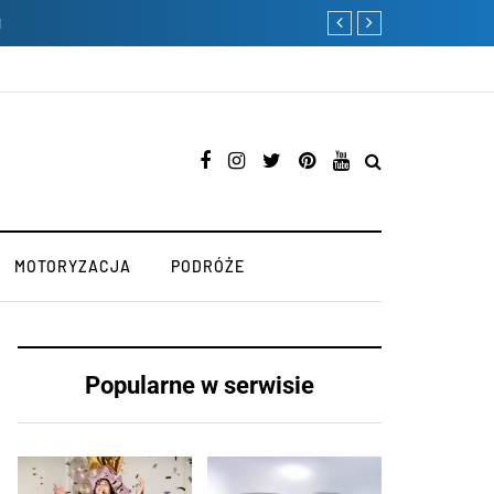
i
Nowy Rok – nowe porządk
MOTORYZACJA
PODRÓŻE
Popularne w serwisie