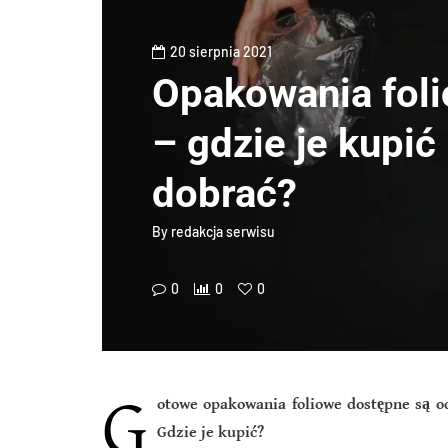
20 sierpnia 2021
Opakowania fol
– gdzie je kupić i
dobrać?
By
redakcja serwisu
0
0
0
G
otowe opakowania foliowe dostępne są o
Gdzie je kupić?