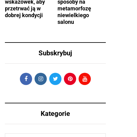
wskazówek, aby
sposoby na
przetrwać ją w
metamorfozę
dobrej kondycji
niewielkiego
salonu
Subskrybuj
Kategorie