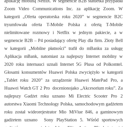
aplikację mobilną Netflix. W segmencie B2B statuetka przypadła
Zoom Video Communications Inc. za aplikację Zoom. W
kategorii „Oferta operatorska roku 2020” w segmencie B2C
tryumfowała oferta T-Mobile Polska z ofertą T-Mobile
nielimitowane rozmowy i Netflix w jednym pakiecie, a w
segmencie B2B – P4 posiadający ofertę Play dla firm. Złoty Bell
w kategorii „Mobilne płatności” trafił do mBanku za usługę
Aplikacja mBank, natomiast za najlepszy Internet mobilny w
2020 roku internauci uznali Internet 5G Plusa od Polkomtel.
Głosami konsumentów Huawei Polska zwyciężyło w kategorii
„Tablet roku 2020” za urządzenie Huawei MatePad Pro, a
Huawei Watch GT 2 Pro docenionojako „Akcesorium roku”. Za
najlepszy Gadżet roku uznano Mi Electric Scooter Pro 2
autorstwa Xiaomi Technology Polska, samochodowym gadżetem
roku został wideorejestrator Mio MiViue 846, a gaminowym
gadżetem uznano Sony PlayStation 5. Wśród sportowych