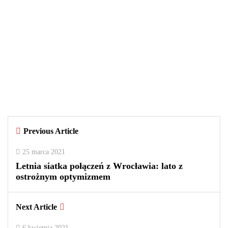
WIADOMOŚCI
29 września 2025
Czy warto kupować perfumy w
outletach? Wady i zalety tego
rozwiązania
By
redakcja
Previous Article
0
0
2
25 marca 2021
Letnia siatka połączeń z Wrocławia: lato z
ostrożnym optymizmem
Next Article
6 kwietnia 2021