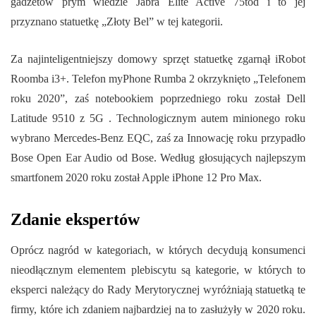
gadżetów prym wiedzie Jabra Elite Active 75tod i to jej
przyznano statuetkę „Złoty Bel” w tej kategorii.
Za najinteligentniejszy domowy sprzęt statuetkę zgarnął iRobot
Roomba i3+. Telefon myPhone Rumba 2 okrzyknięto „Telefonem
roku 2020”, zaś notebookiem poprzedniego roku został Dell
Latitude 9510 z 5G . Technologicznym autem minionego roku
wybrano Mercedes-Benz EQC, zaś za Innowację roku przypadło
Bose Open Ear Audio od Bose. Według głosujących najlepszym
smartfonem 2020 roku został Apple iPhone 12 Pro Max.
Zdanie ekspertów
Oprócz nagród w kategoriach, w których decydują konsumenci
nieodłącznym elementem plebiscytu są kategorie, w których to
eksperci należący do Rady Merytorycznej wyróżniają statuetką te
firmy, które ich zdaniem najbardziej na to zasłużyły w 2020 roku.