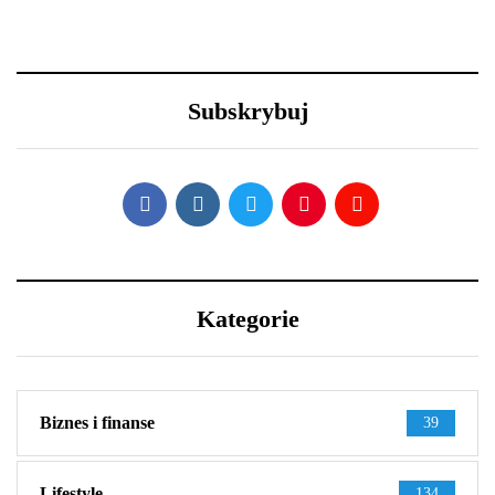
29 grudnia 2020
23 grudnia 2020
Nowy Rok – nowe
Efektowne fryzury
porządki z Samsung
sylwestrowe – jak
Subskrybuj
wystylizować?
Kategorie
Biznes i finanse
39
Lifestyle
134