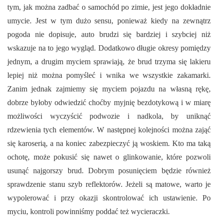
tym, jak można zadbać o samochód po zimie, jest jego dokładnie
umycie. Jest w tym dużo sensu, ponieważ kiedy na zewnątrz
pogoda nie dopisuje, auto brudzi się bardziej i szybciej niż
wskazuje na to jego wygląd. Dodatkowo długie okresy pomiędzy
jednym, a drugim myciem sprawiają, że brud trzyma się lakieru
lepiej niż można pomyśleć i wnika we wszystkie zakamarki.
Zanim jednak zajmiemy się myciem pojazdu na własną rękę,
dobrze byłoby odwiedzić choćby myjnię bezdotykową i w miarę
możliwości wyczyścić podwozie i nadkola, by uniknąć
rdzewienia tych elementów. W następnej kolejności można zająć
się karoserią, a na koniec zabezpieczyć ją woskiem. Kto ma taką
ochotę, może pokusić się nawet o glinkowanie, które pozwoli
usunąć najgorszy brud. Dobrym posunięciem będzie również
sprawdzenie stanu szyb reflektorów. Jeżeli są matowe, warto je
wypolerować i przy okazji skontrolować ich ustawienie. Po
myciu, kontroli powinniśmy poddać też wycieraczki.