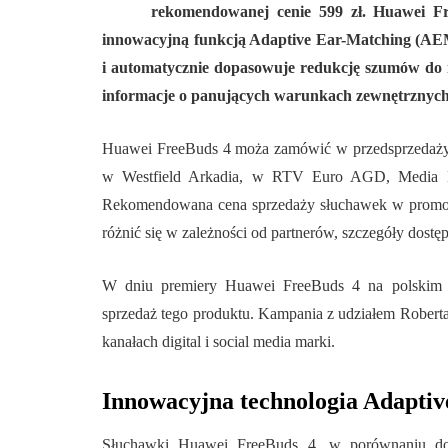
rekomendowanej cenie 599 zł. Huawei 
innowacyjną funkcją Adaptive Ear-Matching (AEM
i automatycznie dopasowuje redukcję szumów do 
informacje o panujących warunkach zewnętrznych
Huawei FreeBuds 4 moża zamówić w przedsprzedaży 
w Westfield Arkadia, w RTV Euro AGD, Media M
Rekomendowana cena sprzedaży słuchawek w promocyj
różnić się w zależności od partnerów, szczegóły dostę
W dniu premiery Huawei FreeBuds 4 na polskim ry
sprzedaż tego produktu. Kampania z udziałem Robe
kanałach digital i social media marki.
Innowacyjna technologia Adapti
Słuchawki Huawei FreeBuds 4, w porównaniu do 