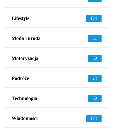
Lifestyle
134
Moda i uroda
51
Motoryzacja
50
Podróże
24
Technologia
53
Wiadomości
174