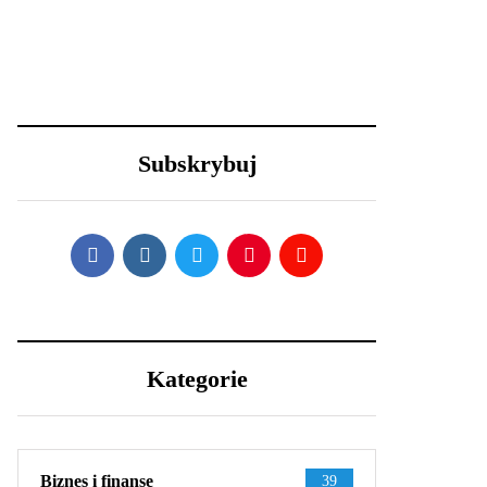
23 grudnia 2020
30 grudnia 2020
Efektowne fryzury
Lexus LFA
sylwestrowe – jak
Nürburgring
wystylizować?
Package - co
sprawia, że jest aż
Subskrybuj
tak wyjątkowy?
Kategorie
Biznes i finanse
39