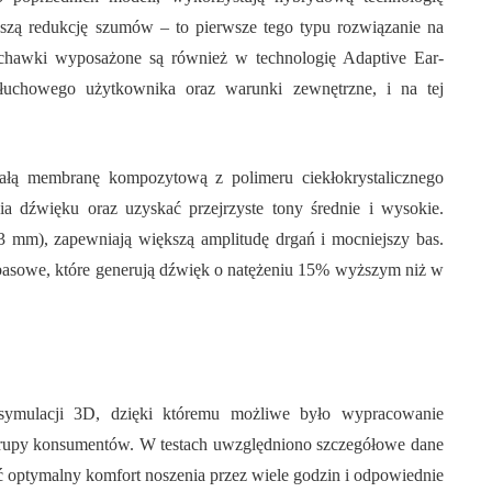
szą redukcję szumów – to pierwsze tego typu rozwiązanie na
uchawki wyposażone są również w technologię Adaptive Ear-
łuchowego użytkownika oraz warunki zewnętrzne, i na tej
łą membranę kompozytową z polimeru ciekłokrystalicznego
ia dźwięku oraz uzyskać przejrzyste tony średnie i wysokie.
,3 mm), zapewniają większą amplitudę drgań i mocniejszy bas.
asowe, które generują dźwięk o natężeniu 15% wyższym niż w
 symulacji 3D, dzięki któremu możliwe było wypracowanie
 grupy konsumentów. W testach uwzględniono szczegółowe dane
ć optymalny komfort noszenia przez wiele godzin i odpowiednie