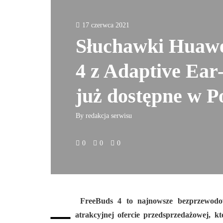
17 czerwca 2021
Słuchawki Huawe
4 z Adaptive Ear
już dostępne w Po
By
redakcja serwisu
0
0
0
–
FreeBuds 4 to najnowsze bezprzewodow
atrakcyjnej ofercie przedsprzedażowej, 