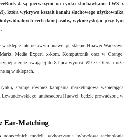
FreeBuds 4 są pierwszymi na rynku słuchawkami TWS z
), która wykrywa kształt kanału słuchowego użytkownika
indywidualnych cech danej osoby, wykorzystując przy tym
.
w sklepie internetowym huawei.pl, sklepie Huawei Warszawa
arkt, Media Expert, x-kom, Komputronik oraz w Orange.
nej ofercie trwającej do 8 lipca wynosi 599 zł. Oferta może
pne są w sklepach.
nku, startuje również kampania marketingowa wspierająca
rta Lewandowskiego, ambasadora Huawei, będzie prowadzona w
ve Ear-Matching
poprzednich modeli, wykorzystują hybrydową technologię